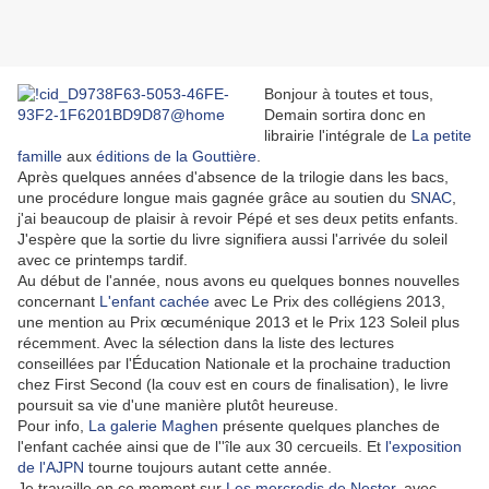
Bonjour à toutes et tous,
Demain sortira donc en
librairie l'intégrale de
La petite
famille
aux
éditions de la Gouttière
.
Après quelques années d'absence de la trilogie dans les bacs,
une procédure longue mais gagnée grâce au soutien du
SNAC
,
j'ai beaucoup de plaisir à revoir Pépé et ses deux petits enfants.
J'espère que la sortie du livre signifiera aussi l'arrivée du soleil
avec ce printemps tardif.
Au début de l'année, nous avons eu quelques bonnes nouvelles
concernant
L'enfant cachée
avec Le Prix des collégiens 2013,
une mention au Prix œcuménique 2013 et le Prix 123 Soleil plus
récemment. Avec la sélection dans la liste des lectures
conseillées par l'Éducation Nationale et la prochaine traduction
chez First Second (la couv est en cours de finalisation), le livre
poursuit sa vie d'une manière plutôt heureuse.
Pour info,
La galerie Maghen
présente quelques planches de
l'enfant cachée ainsi que de l''île aux 30 cercueils. Et
l'exposition
de l'AJPN
tourne toujours autant cette année.
Je travaille en ce moment sur
Les mercredis de Nestor
, avec