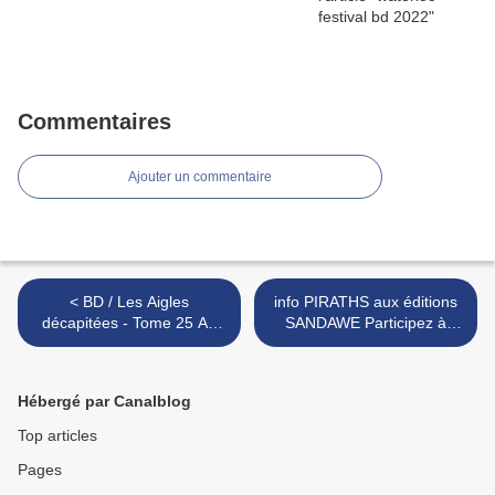
Commentaires
Ajouter un commentaire
< BD / Les Aigles
info PIRATHS aux éditions
décapitées - Tome 25 Au
SANDAWE Participez à
nom du roi ** Auteur Michel
l'aventure ! sur Opalebd * >
Pierret
Hébergé par Canalblog
Top articles
Pages