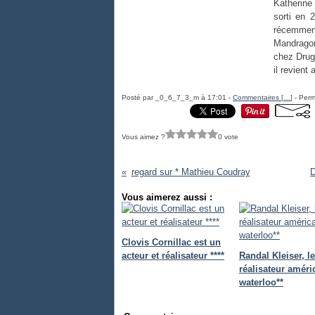
Katherine
sorti en 
récemmen
Mandragor
chez Drug
il revient
Posté par _0_6_7_3_m à 17:01 -
Commentaires [
…
]
- Perm
Vous aimez ?
0 vote
regard sur * Mathieu Coudray
D
Vous aimerez aussi :
Clovis Cornillac est un
acteur et réalisateur ****
Randal Kleiser, le
réalisateur améri
waterloo**