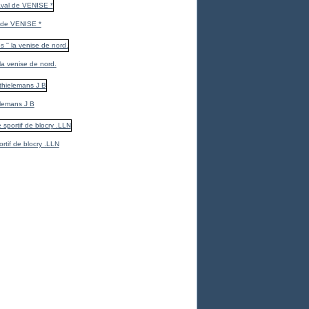
 de VENISE *
 la venise de nord.
elemans J B
ortif de blocry .LLN