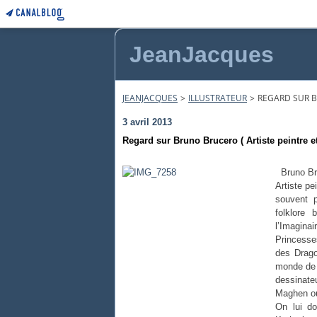
JeanJacques
JEANJACQUES
>
ILLUSTRATEUR
>
REGARD SUR B
3 avril 2013
Regard sur Bruno Brucero ( Artiste peintre et 
Bruno Br
Artiste pe
souvent p
folklore
l’Imagina
Princesse
des Dragon
monde de "
dessinate
Maghen ou 
On lui do