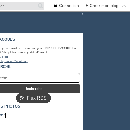
Connexion
+
Créer mon blog
ACQUES
e personnalités de cinéma - jazz - BD* UNE PASSION LA
ire plaisir pour le plaisir ;d'une vie
u blog
 blog avec CanalBlog
ERCHE
Flux RSS
S PHOTOS
*