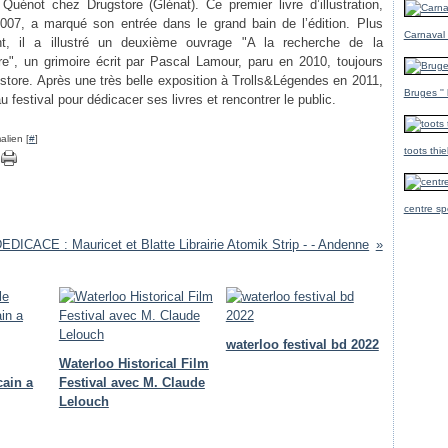
 Quénot chez Drugstore (Glénat). Ce premier livre d’illustration,
2007, a marqué son entrée dans le grand bain de l’édition. Plus
Carnaval
t, il a illustré un deuxième ouvrage "A la recherche de la
e", un grimoire écrit par Pascal Lamour, paru en 2010, toujours
store. Après une très belle exposition à Trolls&Légendes en 2011,
Bruges ''
 au festival pour dédicacer ses livres et rencontrer le public.
alien [
#
]
toots thi
centre sp
EDICACE : Mauricet et Blatte Librairie Atomik Strip - - Andenne
waterloo festival bd 2022
Waterloo Historical Film
cain a
Festival avec M. Claude
Lelouch