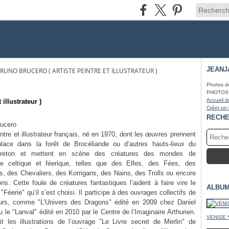
JEANJ
RUNO BRUCERO ( ARTISTE PEINTRE ET ILLUSTRATEUR )
Photos d
PHOTOS* fa
Accueil d
illustrateur )
Créer un
RECH
ucero
intre et illustrateur français, né en 1970, dont les œuvres prennent
lace dans la forêt de Brocéliande ou d’autres hauts-lieux du
 breton et mettent en scène des créatures des mondes de
ire celtique et féerique, telles que des Elfes, des Fées, des
s, des Chevaliers, des Korrigans, des Nains, des Trolls ou encore
s. Cette foule de créatures fantastiques l’aident à faire vire le
ALBUM
Féerie" qu’il s’est choisi. Il participe à des ouvrages collectifs de
urs, comme "L’Univers des Dragons" édité en 2009 chez Daniel
le "Lanval" édité en 2010 par le Centre de l’Imaginaire Arthurien.
VENISE 
it les illustrations de l’ouvrage "Le Livre secret de Merlin" de