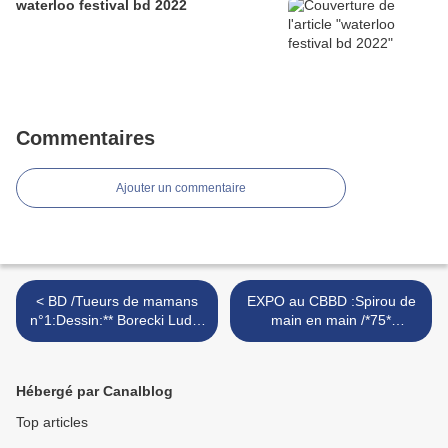
waterloo festival bd 2022
Commentaires
Ajouter un commentaire
< BD /Tueurs de mamans
EXPO au CBBD :Spirou de
n°1:Dessin:** Borecki Ludo*
main en main /*75*
§ Ers Scénario: Zidrou .
anniversaire de Spirou :)
bruxelles ; belgique >
Hébergé par Canalblog
Top articles