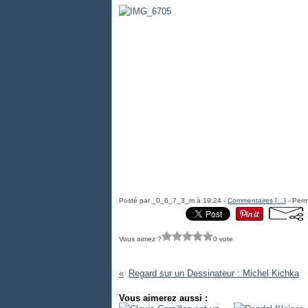
Posté par _0_6_7_3_m à 19:24 -
Commentaires [
…
]
- Perm
Vous aimez ?
0 vote
Regard sur un Dessinateur : Michel Kichka
Vous aimerez aussi :