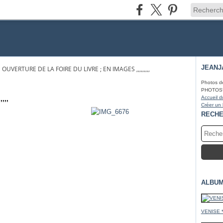
JEANJ
OUVERTURE DE LA FOIRE DU LIVRE ; EN IMAGES ,,,,,,,,,
Photos d
PHOTOS* fa
Accueil d
,,,,
Créer un
RECH
ALBUM
VENISE 