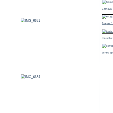
Carnaval
Bruges ''
toots thi
centre sp