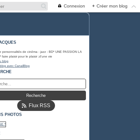
Connexion
+
Créer mon blog
ACQUES
e personnalités de cinéma - jazz - BD* UNE PASSION LA
ire plaisir pour le plaisir ;d'une vie
u blog
 blog avec CanalBlog
ERCHE
Flux RSS
S PHOTOS
*