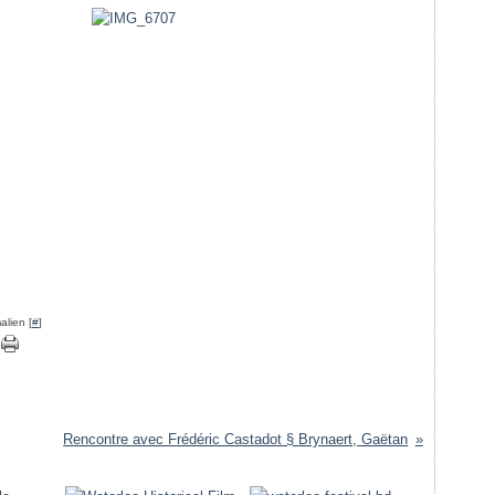
alien [
#
]
Rencontre avec Frédéric Castadot § Brynaert, Gaëtan