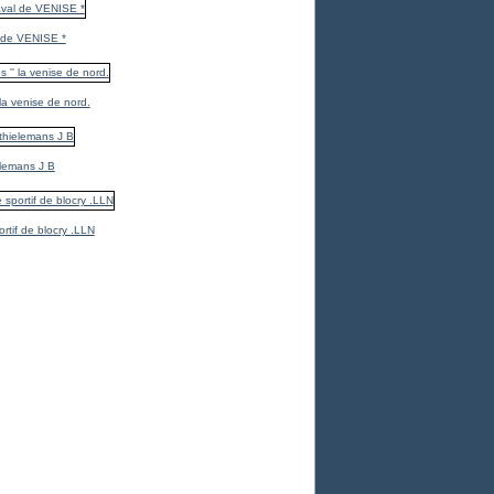
 de VENISE *
 la venise de nord.
elemans J B
ortif de blocry .LLN