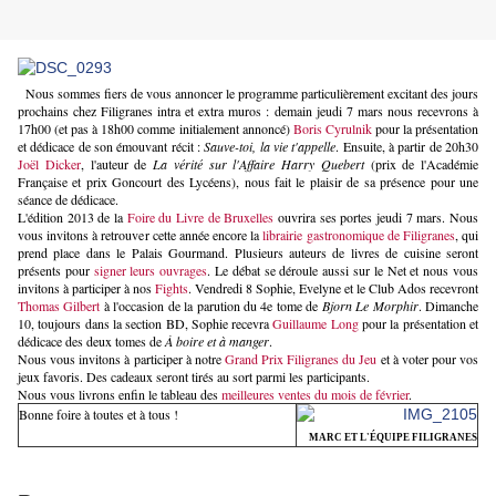
Nous sommes fiers de vous annoncer le programme particulièrement excitant des jours
prochains chez Filigranes intra et extra muros : demain jeudi 7 mars nous recevrons à
17h00 (et pas à 18h00 comme initialement annoncé)
Boris Cyrulnik
pour la présentation
et dédicace de son émouvant récit :
Sauve-toi, la vie t'appelle
. Ensuite, à partir de 20h30
Joël Dicker
, l'auteur de
La vérité sur l'Affaire Harry Quebert
(prix de l'Académie
Française et prix Goncourt des Lycéens), nous fait le plaisir de sa présence pour une
séance de dédicace.
L'édition 2013 de la
Foire du Livre de Bruxelles
ouvrira ses portes jeudi 7 mars. Nous
vous invitons à retrouver cette année encore la
librairie gastronomique de Filigranes
, qui
prend place dans le Palais Gourmand. Plusieurs auteurs de livres de cuisine seront
présents pour
signer leurs ouvrages
. Le débat se déroule aussi sur le Net et nous vous
invitons à participer à nos
Fights
. Vendredi 8 Sophie, Evelyne et le Club Ados recevront
Thomas Gilbert
à l'occasion de la parution du 4e tome de
Bjorn Le Morphir
. Dimanche
10, toujours dans la section BD, Sophie recevra
Guillaume Long
pour la présentation et
dédicace des deux tomes de
À boire et à manger
.
Nous vous invitons à participer à notre
Grand Prix Filigranes du Jeu
et à voter pour vos
jeux favoris. Des cadeaux seront tirés au sort parmi les participants.
Nous vous livrons enfin le tableau des
meilleures ventes du mois de février
.
Bonne foire à toutes et à tous !
MARC ET L'ÉQUIPE FILIGRANES