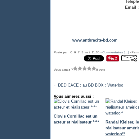
Téléph
Email 
www.anthracite-bd.com
Posté par _0_6_7_3_m à 11:05 -
Commentaires [
…
]
- Perma
Vous aimez ?
0 vote
DEDICACE : au BD BOX : Waterloo
Vous aimerez aussi :
Clovis Cornillac est un
acteur et réalisateur ****
Randal Kleiser, le
réalisateur améri
waterloo**