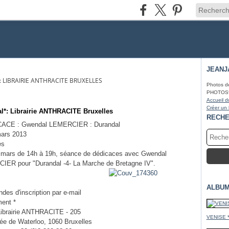
JEANJ
 LIBRAIRIE ANTHRACITE BRUXELLES
Photos d
PHOTOS* fa
Accueil d
Créer un
*: Librairie ANTHRACITE Bruxelles
RECH
CE : Gwendal LEMERCIER : Durandal
mars 2013
es
 mars de 14h à 19h, séance de dédicaces avec Gwendal
ER pour "Durandal -4- La Marche de Bretagne IV".
ALBUM
des d'inscription par e-mail
ent *
Librairie ANTHRACITE - 205
VENISE 
e de Waterloo, 1060 Bruxelles