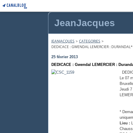
JeanJacques
JEANJACQUES
>
CATEGORIES
>
DEDICACE : GWENDAL LEMERCIER : DURANDAL*:
25 février 2013
DEDICACE : Gwendal LEMERCIER : Durandal
DEDICA
Le 07 
Bruxell
Jeudi 7
LEMERCI
* Deman
uniquem
Lieu :
Chaussé