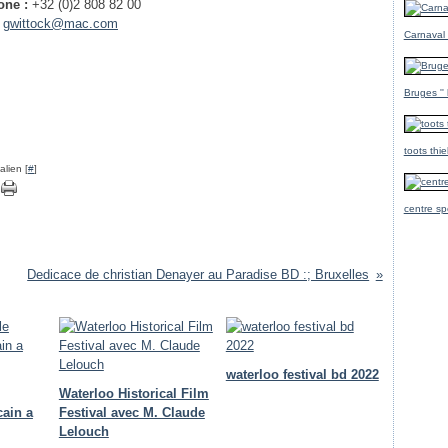
one :
+32 (0)2 808 82 00
:
gwittock@mac.com
Carnaval
Bruges ''
toots thi
lien [
#
]
centre sp
Dedicace de christian Denayer au Paradise BD :; Bruxelles
waterloo festival bd 2022
Waterloo Historical Film
cain a
Festival avec M. Claude
Lelouch