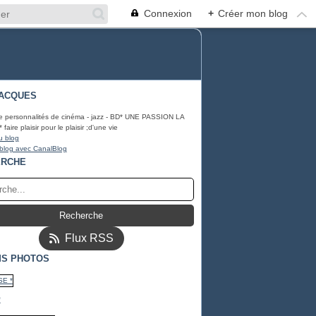
Connexion
+
Créer mon blog
ACQUES
e personnalités de cinéma - jazz - BD* UNE PASSION LA
ire plaisir pour le plaisir ;d'une vie
u blog
 blog avec CanalBlog
ERCHE
Flux RSS
S PHOTOS
*