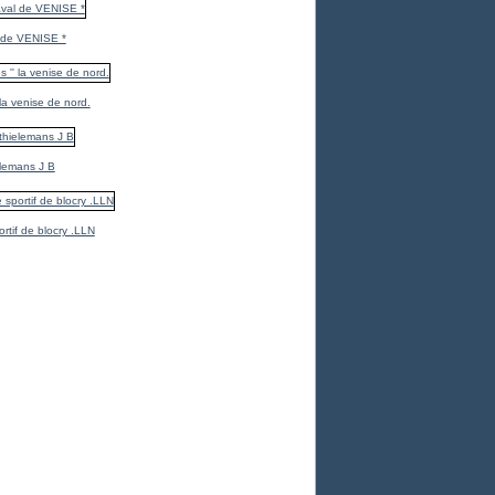
 de VENISE *
 la venise de nord.
elemans J B
ortif de blocry .LLN