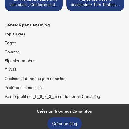
ses états , Conférence de
dessinateur Tom Tirabosco
Jean-Pol Schroeder a
pour Kongo, >
Mons.
Hébergé par Canalblog
Top articles
Pages
Contact
Signaler un abus
C.G.U.
Cookies et données personnelles
Préférences cookies
Voir le profil de _0_6_7_3_m sur le portail Canalblog
Créer un blog sur Canalblog
Créer un blog