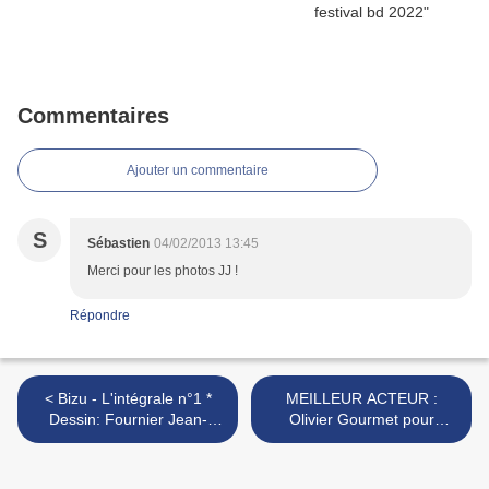
Commentaires
Ajouter un commentaire
S
Sébastien
04/02/2013 13:45
Merci pour les photos JJ !
Répondre
< Bizu - L'intégrale n°1 *
MEILLEUR ACTEUR :
Dessin: Fournier Jean-
Olivier Gourmet pour
Claude : Scénario:
L’Exercice de l’Etat
(Magritte 2013 : Le
Palmarés**** >