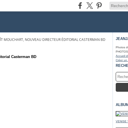
JEAN
OÎT MOUCHART, NOUVEAU DIRECTEUR ÉDITORIAL CASTERMAN BD
Photos d
PHOTOS* f
Accueil d
itorial Casterman BD
Créer un
RECH
ALBU
VENISE 