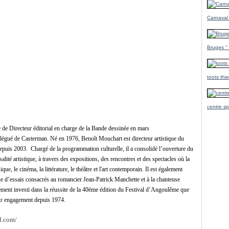
Carnaval
Bruges ''
toots thi
centre sp
 de Directeur éditorial en charge de la Bande dessinée en mars
délégué de Casterman. Né en 1976, Benoît Mouchart est directeur artistique du
epuis 2003. Chargé de la programmation culturelle, il a consolidé l’ouverture
du
salité artistique, à travers des expositions, des rencontres
et des spectacles où la
que, le cinéma, la littérature, le théâtre et
l'art contemporain. Il est également
que d’essais consacrés au romancier
Jean-Patrick Manchette et à la chanteuse
ement investi dans la
réussite de la 40ème édition du Festival d’Angoulême que
ur
engagement depuis 1974.
d.com/