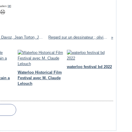
alien [
#
]
Napoléon Bonaparte tome 2 Auteurs : Pascal Davoz, Jean Torton, Jacques Martin
Regard sur un dessinateur ; olivier frasier
waterloo festival bd 2022
e
Waterloo Historical Film
cain a
Festival avec M. Claude
Lelouch