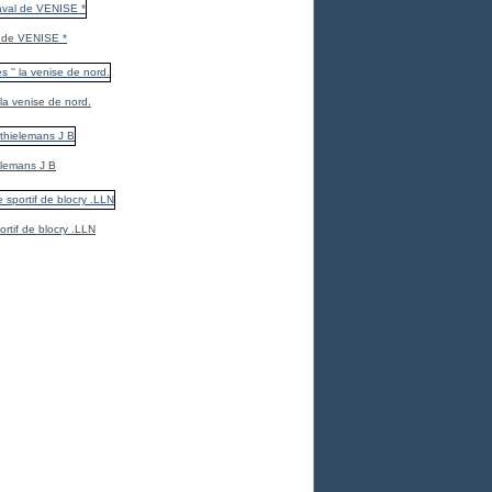
 de VENISE *
 la venise de nord.
elemans J B
ortif de blocry .LLN