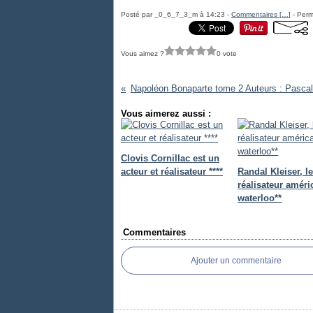
Posté par _0_6_7_3_m à 14:23 -
Commentaires [
…
]
- Perm
Vous aimez ?
0 vote
Vous aimerez aussi :
Clovis Cornillac est un
acteur et réalisateur ****
Randal Kleiser, l
réalisateur améri
waterloo**
Commentaires
Ajouter un commentaire