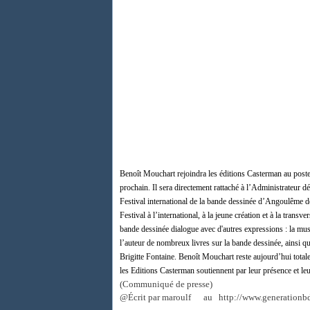
Benoît Mouchart rejoindra les éditions Casterman au poste
prochain. Il sera directement rattaché à l’Administrateur 
Festival international de la bande dessinée d’Angoulême d
Festival à l’international, à la jeune création et à la
transver
bande dessinée dialogue avec d'autres
expressions : la musi
l’auteur de nombreux livres
sur la bande dessinée, ainsi 
Brigitte Fontaine.
Benoît Mouchart reste aujourd’hui total
les
Editions Casterman soutiennent par leur présence et le
(Communiqué de presse)
@
Écrit par maroulf
au http://www.generationb