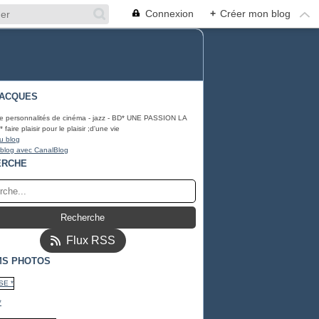
Connexion
+
Créer mon blog
JACQUES
e personnalités de cinéma - jazz - BD* UNE PASSION LA
aire plaisir pour le plaisir ;d'une vie
u blog
 blog avec CanalBlog
ERCHE
Flux RSS
MS PHOTOS
*