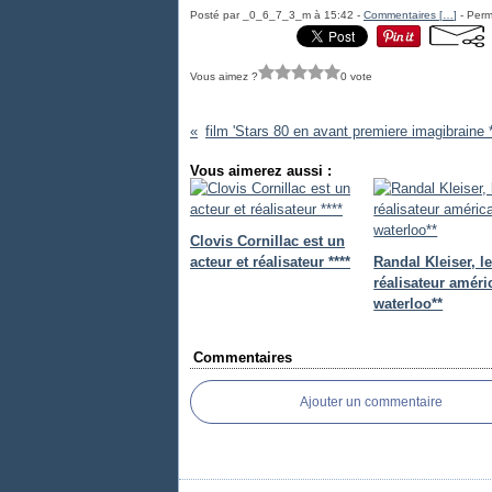
Posté par _0_6_7_3_m à 15:42 -
Commentaires [
…
]
- Perm
Vous aimez ?
0 vote
Vous aimerez aussi :
Clovis Cornillac est un
acteur et réalisateur ****
Randal Kleiser, l
réalisateur améri
waterloo**
Commentaires
Ajouter un commentaire