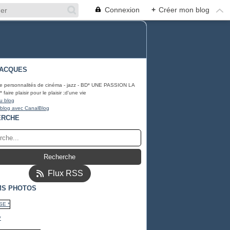
Connexion
+
Créer mon blog
JACQUES
e personnalités de cinéma - jazz - BD* UNE PASSION LA
aire plaisir pour le plaisir ;d'une vie
u blog
 blog avec CanalBlog
ERCHE
Flux RSS
MS PHOTOS
*