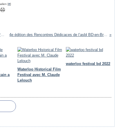
alien [
#
]
film 'Stars 80 en avant premiere imagibraine **( en photos **)
4e édition des Rencontres Dédicaces de l’asbl BD-en-Brabants : Nivelles
waterloo festival bd 2022
e
Waterloo Historical Film
cain a
Festival avec M. Claude
Lelouch