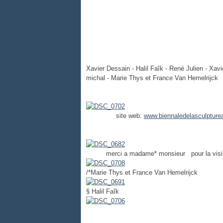
Xavier Dessain - Halil Faîk - René Julien - Xav
michal - Marie Thys et France Van Hemelrijck
site web:
www.biennaledelasculpture
merci a madame* monsieur pour la visi
/*
Marie Thys et France Van Hemelrijck
§
Halil Faîk