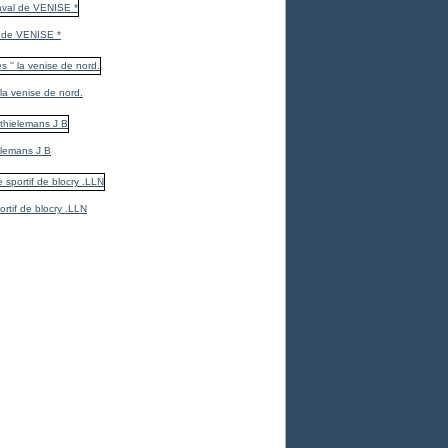
 de VENISE *
 la venise de nord.
elemans J B
ortif de blocry .LLN