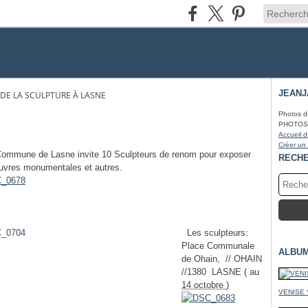
JEAN
 DE LA SCULPTURE À LASNE
Photos d
PHOTOS* f
Accueil d
Créer un
mune de Lasne invite 10 Sculpteurs de renom pour exposer
RECH
uvres monumentales et autres.
Les sculpteurs:
Place Communale
ALBU
de Ohain
, // OHAIN
//
1380 LASNE (
au
14 octobre
)
VENISE 