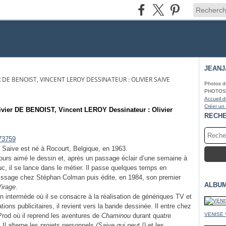
JEAN
ER DE BENOIST, VINCENT LEROY DESSINATEUR : OLIVIER SAIVE
Photos d
PHOTOS* f
Accueil d
Créer un
ivier DE BENOIST, Vincent LEROY Dessinateur : Olivier
RECH
 Saive est né à Rocourt, Belgique, en 1963.
ujours aimé le dessin et, après un passage éclair d’une semaine à
uc, il se lance dans le métier. Il passe quelques temps en
issage chez Stéphan Colman puis édite, en 1984, son premier
ALBU
Virage
.
n intermède où il se consacre à la réalisation de génériques TV et
rations publicitaires, il revient vers la bande dessinée. Il entre chez
VENISE 
rod où il reprend les aventures de
Chaminou
durant quatre
 Il alterne les projets personnels
(Saive qui peut !)
et les