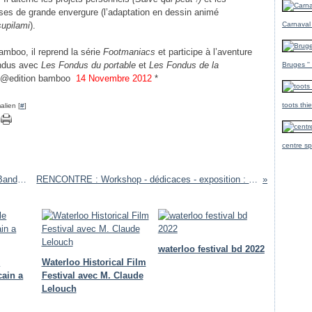
ises de grande envergure (l’adaptation en dessin animé
upilami
).
Carnaval
mboo, il reprend la série
Footmaniacs
et participe à l’aventure
ndus avec
Les Fondus du portable
et
Les Fondus de la
Bruges ''
@edition bamboo
14 Novembre 2012
*
toots thi
alien [
#
]
centre sp
FESTIVAL : 10e Festival International de la Bande Dessinée d'Ajaccio
RENCONTRE : Workshop - dédicaces - exposition : Nix / Librairie Brüsel -
waterloo festival bd 2022
e
Waterloo Historical Film
cain a
Festival avec M. Claude
Lelouch