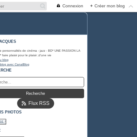
Connexion
+
Créer mon blog
JACQUES
e personnalités de cinéma - jazz - BD* UNE PASSION LA
aire plaisir pour le plaisir ;d'une vie
u blog
 blog avec CanalBlog
ERCHE
Flux RSS
MS PHOTOS
*