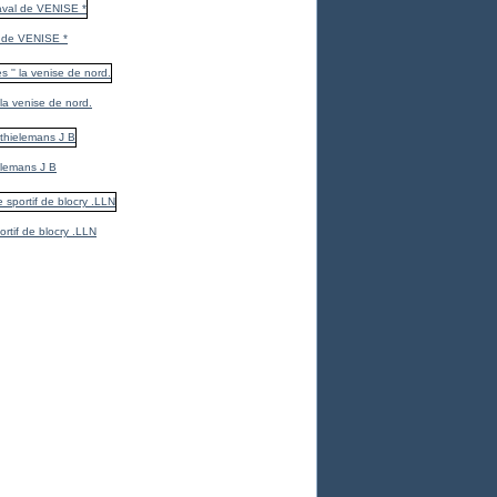
 de VENISE *
 la venise de nord.
elemans J B
ortif de blocry .LLN