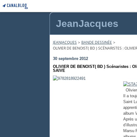
JeanJacques
JEANJACQUES
>
BANDE DESSINÉE
>
OLIVIER DE BENOIST( BD ) SCÉNARISTES : OLIVI
30 septembre 2012
OLIVIER DE BENOIST( BD ) Scénaristes : Ol
SAIVE
Olivier
Il a to
Saint L
apprent
album
Après u
d’illust
Marsu P
albums.