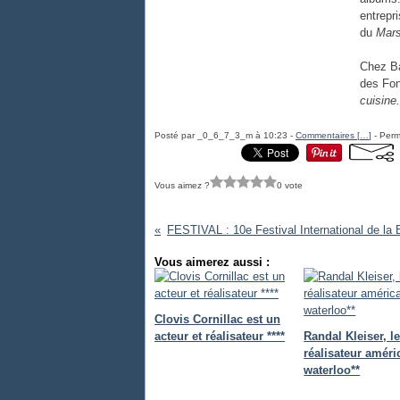
entrepr
du
Mars
Chez Ba
des Fo
cuisine.
Posté par _0_6_7_3_m à 10:23 -
Commentaires [
…
]
- Perm
Vous aimez ?
0 vote
Vous aimerez aussi :
Clovis Cornillac est un
acteur et réalisateur ****
Randal Kleiser, l
réalisateur améri
waterloo**