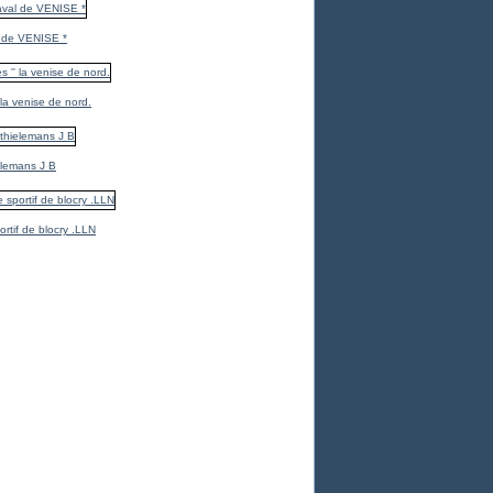
 de VENISE *
 la venise de nord.
elemans J B
ortif de blocry .LLN