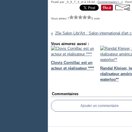
Posté par _0_6_7_3_m à 18:44 -
Commentaires [
…
]
- Perm
Vous aimez ?
0 vote
Vous aimerez aussi :
Clovis Cornillac est un
acteur et réalisateur ****
Randal Kleiser, l
réalisateur améri
waterloo**
Commentaires
Ajouter un commentaire