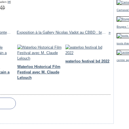
alien [
#
]
Carnaval
Bruges ''
25e Salon Libr'Art : Salon international d'art contemporain
Exposition à la Gallery Nicolas Vadot au CBBD : bruxelles
toots thi
centre sp
waterloo festival bd 2022
e
Waterloo Historical Film
cain a
Festival avec M. Claude
Lelouch