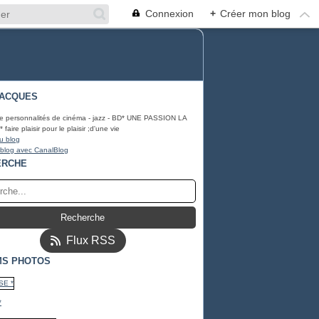
Connexion
+
Créer mon blog
JACQUES
e personnalités de cinéma - jazz - BD* UNE PASSION LA
aire plaisir pour le plaisir ;d'une vie
u blog
 blog avec CanalBlog
ERCHE
Flux RSS
MS PHOTOS
*