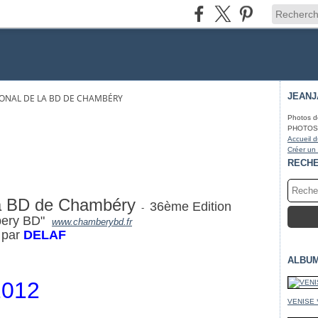
JEAN
IONAL DE LA BD DE CHAMBÉRY
Photos d
PHOTOS* f
Accueil d
Créer un
RECH
 la BD de Chambéry
36ème Edition
-
mbery BD"
www.chamberybd.fr
s par
DELAF
ALBU
2012
VENISE 