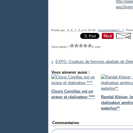
http://ww
ees2/kelm
Posté par _0_6_7_3_m à 15:44 -
Commentaires [
…
]
- Perm
Vous aimez ?
0 vote
Vous aimerez aussi :
Clovis Cornillac est un
acteur et réalisateur ****
Randal Kleiser, l
réalisateur améri
waterloo**
Commentaires