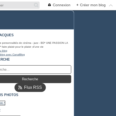
Connexion
+
Créer mon blog
JACQUES
e personnalités de cinéma - jazz - BD* UNE PASSION LA
aire plaisir pour le plaisir ;d'une vie
u blog
 blog avec CanalBlog
ERCHE
Flux RSS
MS PHOTOS
*