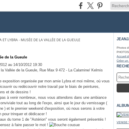
JEAN
A ET LYBRA - MUSÉE DE LA VALLÉE DE LA GUEULE
Photos d
PHOTOS* f
Accueil d
lée de la Gueule
Créer un
2012 au 14/10/2012 19:30
RECH
la Vallée de la Gueule, Rue Max 9 472 - La Calamine/ Kelmis
e exposition organisée par mon amie Lybra et moi même, où vous
couvrir ou redécouvrir notre travail par le biais de peintures,
tions et de dessins !
 pas à venir nombreux, nous vous attendons dans une ambiance
onviviale tout au long de l'expo, ainsi que le jour du vernissage (
ALBU
iche ) et le premier weekend d'exposition, où nous serons à votre
n pour trinquer et dédicacer !
naux du tome 1 de "Astérion" vous seront également présentés !
VENISE 
pensez à faire passer le mot !