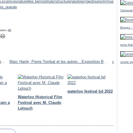
w.sciencesnaturelles.be/institute/structure/geology/geotourism/mus
is_gueule
Carnaval
Bruges ''
alien [
#
]
toots thi
EXPO :Couleurs de femmes.abatiale de Dieleghem *Jette
Marc Hardy, Pierre Tombal et les autres…Exposition BD / À Malmedy
centre sp
waterloo festival bd 2022
e
Waterloo Historical Film
cain a
Festival avec M. Claude
Lelouch