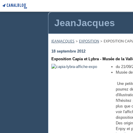
JeanJacques
JEANJACQUES
>
EXPOSITION
>
EXPOSITION CAPI
18 septembre 2012
Exposition Capia et Lybra - Musée de la Val
du 21/09/
Musée de 
Une petit
pourrez dé
d'illustra
N'hésitez
plus que c
voir l'aff
dispositio
Des origi
Enjoy et 