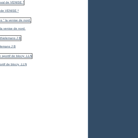
 de VENISE *
 la venise de nord.
elemans J B
ortif de blocry .LLN