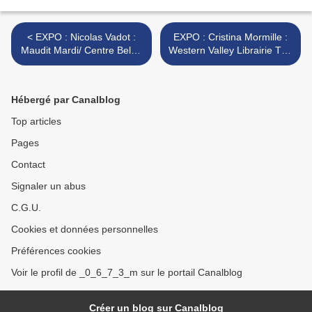
< EXPO : Nicolas Vadot :
EXPO : Cristina Mormille :
Maudit Mardi/ Centre Belge
Western Valley Librairie The
de la Bande Dessinée
Skull - >
Bruxelles
Hébergé par Canalblog
Top articles
Pages
Contact
Signaler un abus
C.G.U.
Cookies et données personnelles
Préférences cookies
Voir le profil de _0_6_7_3_m sur le portail Canalblog
Créer un blog sur Canalblog