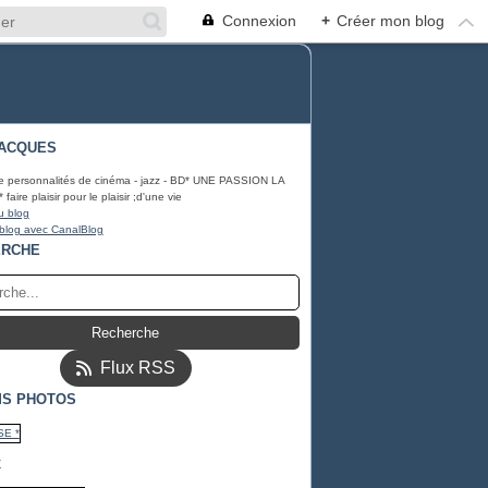
Connexion
+
Créer mon blog
ACQUES
e personnalités de cinéma - jazz - BD* UNE PASSION LA
ire plaisir pour le plaisir ;d'une vie
u blog
 blog avec CanalBlog
ERCHE
Flux RSS
S PHOTOS
*