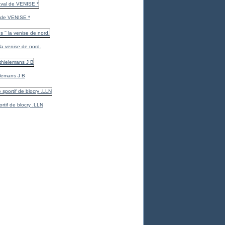
 de VENISE *
 la venise de nord.
elemans J B
ortif de blocry .LLN