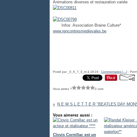
Animations diverses et restauration variée
Infos: Association Braine Culture*
www.rencontresmedievales.be
Posté par _0_6_7_3_m à 19:24 -
Commentaires [
…
]
- Perm
Vous aimez ?
0 vote
N E W S L E T T E R "BEATLES DAY MON
Vous aimerez aussi :
Clovis Cornillac est un