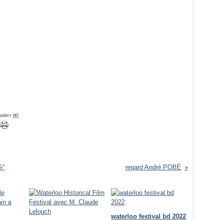
alien [
#
]
S"
regard André POBÉ
waterloo festival bd 2022