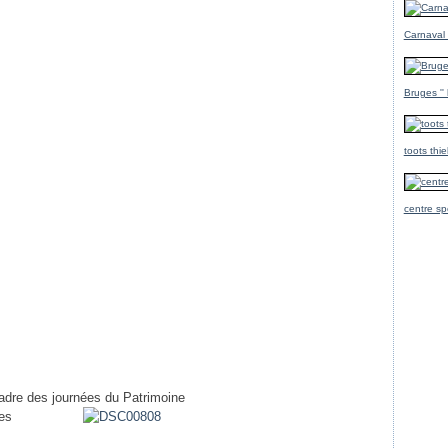
Carnaval
Bruges ''
toots thi
centre sp
cadre des journées du Patrimoine
les