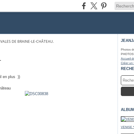
JEANJ
VALES DE BRAINE-LE-CHÂTEAU.
Photos d
PHOTOS* fa
Accueil d
.
Créer un
RECH
 en plus ))
hâteau
ALBUM
VENISE 