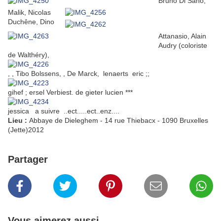
Bruno Di Sano,
Malik, Nicolas
Duchêne, Dino
Attanasio, Alain
Audry (coloriste
de Walthéry),
, , Tibo Bolssens, , De Marck, lenaerts eric ;;
gihef ; ersel Verbiest. de gieter lucien ***
jessica a suivre ..ect.....ect..enz....
Lieu :
Abbaye de Dieleghem - 14 rue Thiebacx - 1090 Bruxelles
(Jette)2012
Partager
Vous aimerez aussi