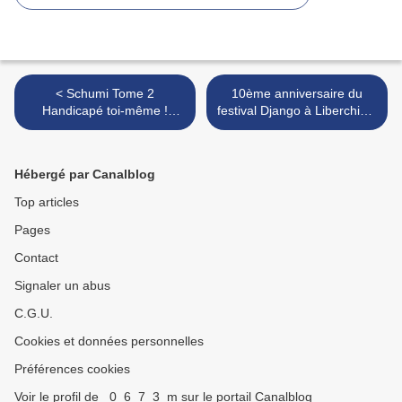
< Schumi Tome 2
10ème anniversaire du
Handicapé toi-même !
festival Django à Liberchies,
E411, Zidrou Philippe Pozzo
l >
di Borgo ( Préfacier )
Hébergé par Canalblog
Top articles
Pages
Contact
Signaler un abus
C.G.U.
Cookies et données personnelles
Préférences cookies
Voir le profil de _0_6_7_3_m sur le portail Canalblog