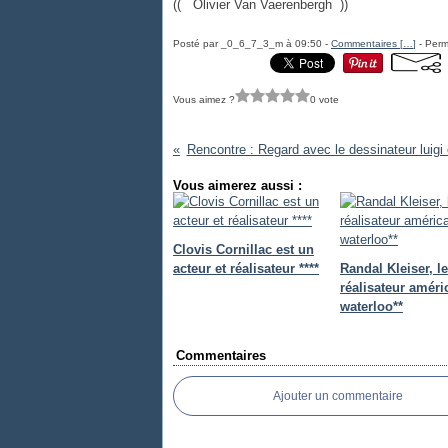
(( Olivier Van Vaerenbergh ))
Posté par _0_6_7_3_m à 09:50 -
Commentaires [
…
]
- Perm
Vous aimez ?
0 vote
Rencontre : Regard avec le dessinateur luigi 
Vous aimerez aussi :
Clovis Cornillac est un
acteur et réalisateur ****
Randal Kleiser, le
réalisateur améri
waterloo**
Commentaires
Ajouter un commentaire