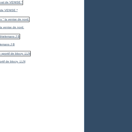
 de VENISE *
 la venise de nord.
elemans J B
ortif de blocry .LLN