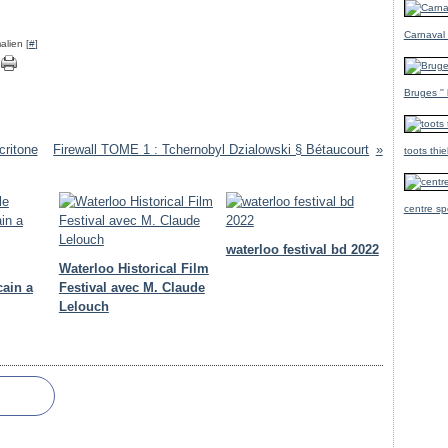
Carnaval
alien [
#
]
Bruges ''
critone
Firewall TOME 1 : Tchernobyl Dzialowski § Bétaucourt
toots thi
centre sp
waterloo festival bd 2022
Waterloo Historical Film
cain a
Festival avec M. Claude
Lelouch