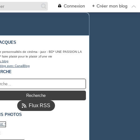
Connexion
+
Créer mon blog
ACQUES
e personnalités de cinéma - jazz - BD* UNE PASSION LA
ire plaisir pour le plaisir ;d'une vie
u blog
 blog avec CanalBlog
ERCHE
Flux RSS
S PHOTOS
*