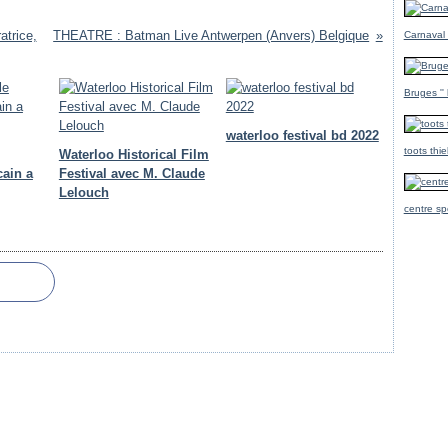
atrice,
THEATRE : Batman Live Antwerpen (Anvers) Belgique
Carnaval
Bruges ''
waterloo festival bd 2022
toots thi
Waterloo Historical Film
cain a
Festival avec M. Claude
Lelouch
centre sp