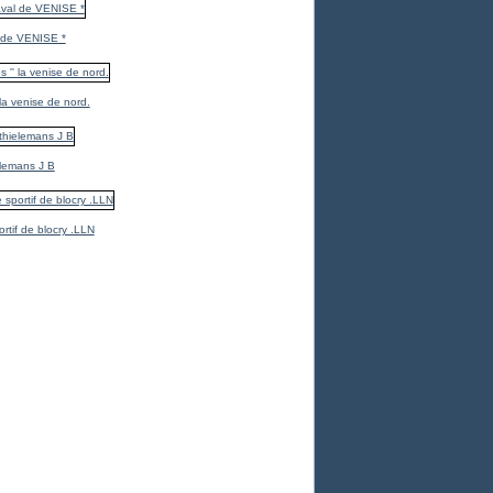
 de VENISE *
 la venise de nord.
elemans J B
ortif de blocry .LLN