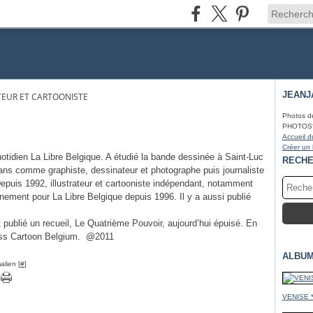
JEANJ
TEUR ET CARTOONISTE
Photos d
PHOTOS* fa
Accueil d
Créer un
tidien La Libre Belgique. A étudié la bande dessinée à Saint-Luc
RECH
x ans comme graphiste, dessinateur et photographe puis journaliste
epuis 1992, illustrateur et cartooniste indépendant, notamment
nnement pour La Libre Belgique depuis 1996. Il y a aussi publié
nt publié un recueil, Le Quatrième Pouvoir, aujourd’hui épuisé. En
ress Cartoon Belgium. @2011
ALBUM
alien [
#
]
VENISE 