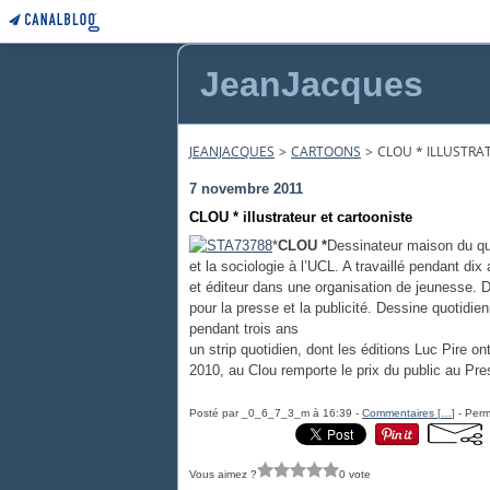
JeanJacques
JEANJACQUES
>
CARTOONS
>
CLOU * ILLUSTRA
7 novembre 2011
CLOU * illustrateur et cartooniste
*
CLOU *
Dessinateur maison du quo
et la sociologie à l’UCL. A travaillé pendant di
et éditeur dans une organisation de jeunesse. D
pour la presse et la publicité. Dessine quotidie
pendant trois ans
un strip quotidien, dont les éditions Luc Pire o
2010, au Clou remporte le prix du public au P
Posté par _0_6_7_3_m à 16:39 -
Commentaires [
…
]
- Perm
Vous aimez ?
0 vote