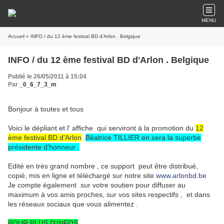
MENU
Accueil
» INFO / du 12 ème festival BD d'Arlon . Belgique
INFO / du 12 ème festival BD d'Arlon . Belgique
Publié le 26/05/2011 à 15:04
Par
_0_6_7_3_m
Bonjour à toutes et tous
Voici le dépliant et l' affiche qui serviront à la promotion du
12
ème festival BD d'Arlon
.
Béatrice TILLIER en sera la superbe
présidente d'honneur .
Edité en très grand nombre , ce support peut être distribué,
copié, mis en ligne et téléchargé sur notre site
www.arlonbd.be
Je compte également sur votre soutien pour diffuser au
maximum à vos amis proches, sur vos sites respectifs , et dans
les réseaux sociaux que vous alimentez .
POUR PLUS D'INFOS