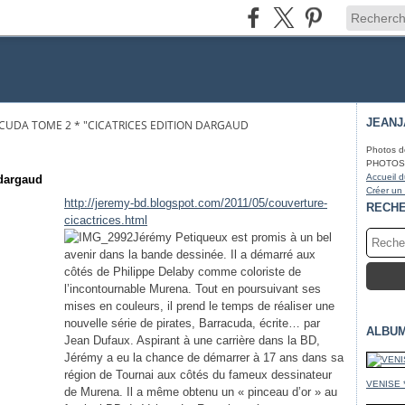
JEAN
ACUDA TOME 2 * "CICATRICES EDITION DARGAUD
Photos d
PHOTOS* f
Accueil d
 dargaud
Créer un
http://jeremy-bd.blogspot.com/2011/05/couverture-
RECH
cicactrices.html
Jérémy Petiqueux est promis à un bel
avenir dans la bande dessinée. Il a démarré aux
côtés de Philippe Delaby comme coloriste de
l’incontournable Murena. Tout en poursuivant ses
mises en couleurs, il prend le temps de réaliser une
nouvelle série de pirates, Barracuda, écrite… par
ALBU
Jean Dufaux. Aspirant à une carrière dans la BD,
Jérémy a eu la chance de démarrer à 17 ans dans sa
région de Tournai aux côtés du fameux dessinateur
VENISE 
de Murena. Il a même obtenu un « pinceau d’or » au