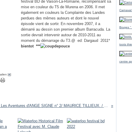
festival BD de Vaison-La-Romaine, récompensant sa
mise en couleur du T5 de Murena en 2006. Il met
Carnaval
également en couleurs la Complainte des Landes
perdues des mêmes auteurs et dont le nouvel
épisode vient de sortir. En novembre 2007, il a
Bruges ''
démarré au dessin son premier album Barracuda. La
sortie devrait intervenir autour de 2010-2011 au
moment du démarrage du T3.@ ed: Dargaud 2011*
toots thi
bientot ***
centre sp
alien [
#
]
BD / Les Aventures d'ANGE SIGNE n° 2/ MAURICE TILLIEUX. / au editon de l'elan