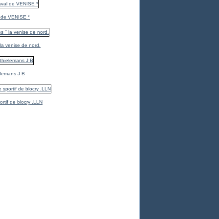
 de VENISE *
 la venise de nord.
elemans J B
ortif de blocry .LLN