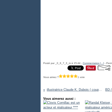
Posté par _0_6_7_3_m à 15:44 -
Commentaires [
…
]
- Perm
Vous aimez ?
1 vote
illustratrice Claude K. Dubois ( coup de coeur )
Vous aimerez aussi :