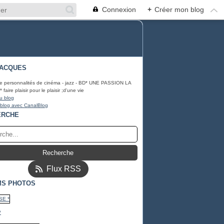
Connexion
+
Créer mon blog
JACQUES
e personnalités de cinéma - jazz - BD* UNE PASSION LA
aire plaisir pour le plaisir ;d'une vie
u blog
 blog avec CanalBlog
ERCHE
Flux RSS
MS PHOTOS
*