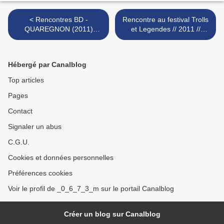
< Rencontres BD -
Rencontre au festival Trolls
QUAREGNON (2011)
et Legendes // 2011 //
Belgique
Brucero bruno § Pascal
Lamour >
Hébergé par Canalblog
Top articles
Pages
Contact
Signaler un abus
C.G.U.
Cookies et données personnelles
Préférences cookies
Voir le profil de _0_6_7_3_m sur le portail Canalblog
Créer un blog sur Canalblog