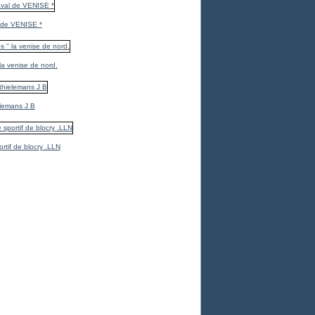
 de VENISE *
 la venise de nord.
elemans J B
ortif de blocry .LLN