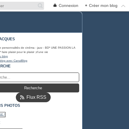
Connexion
+
Créer mon blog
ACQUES
e personnalités de cinéma - jazz - BD* UNE PASSION LA
ire plaisir pour le plaisir ;d'une vie
u blog
 blog avec CanalBlog
ERCHE
Flux RSS
S PHOTOS
*