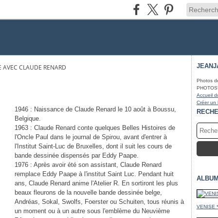
JEANJ
 AVEC CLAUDE RENARD
Photos d
PHOTOS* fa
Accueil d
Créer un
1946 : Naissance de Claude Renard le 10 août à Boussu,
RECH
Belgique.
1963 : Claude Renard conte quelques Belles Histoires de
l'Oncle Paul dans le journal de Spirou, avant d'entrer à
l'Institut Saint-Luc de Bruxelles, dont il suit les cours de
bande dessinée dispensés par Eddy Paape.
1976 : Après avoir été son assistant, Claude Renard
remplace Eddy Paape à l'institut Saint Luc. Pendant huit
ALBUM
ans, Claude Renard anime l'Atelier R. En sortiront les plus
beaux fleurons de la nouvelle bande dessinée belge,
Andréas, Sokal, Swolfs, Foerster ou Schuiten, tous réunis à
VENISE 
un moment ou à un autre sous l'emblème du Neuvième