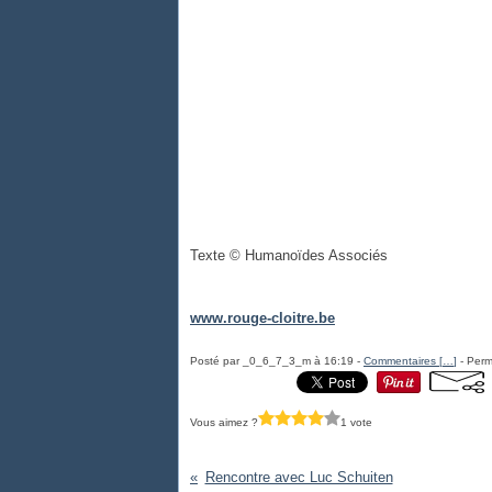
Texte © Humanoïdes Associés
www.rouge-cloitre.be
Posté par _0_6_7_3_m à 16:19 -
Commentaires [
…
]
- Perm
Vous aimez ?
1 vote
Rencontre avec Luc Schuiten