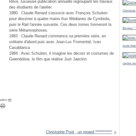
Rêve, luxueuse publication annuelle regroupant les travaux
des étudiants de l'atelier.
Carnaval
1980 : Claude Renard s'associe avec François Schuiten
pour dessiner à quatre mains Aux Médianes de Cymbiola,
puis le Rail l'année suivante. Ces deux tomes formeront la
Bruges ''
série Métamorphoses.
1983 : Claude Renard commence sa première série, en
solitaire d'abord puis avec Jean-Luc Fromental, Ivan
toots thi
Casablanca.
1984 : Avec Schuiten, il imagine les décors et costumes de
Gwendoline, le film que réalise Just Jaeckin.
centre sp
alien [
#
]
Christophe Poot , un regard ***********