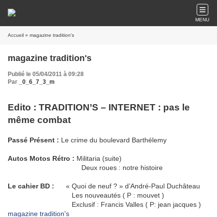
MENU
Accueil
» magazine tradition's
magazine tradition's
Publié le 05/04/2011 à 09:28
Par
_0_6_7_3_m
Edito : TRADITION’S – INTERNET : pas le
même combat
Passé Présent :
Le crime du boulevard Barthélemy
Autos Motos Rétro :
Militaria (suite)
Deux roues : notre histoire
Le cahier BD :
« Quoi de neuf ? » d’André-Paul Duchâteau
Les nouveautés ( P : mouvet )
Exclusif : Francis Valles ( P: jean jacques )
magazine tradition's