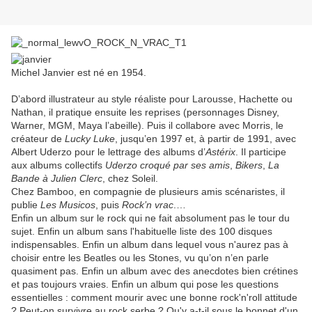
Michel Janvier est né en 1954.
D’abord illustrateur au style réaliste pour Larousse, Hachette ou
Nathan, il pratique ensuite les reprises (personnages Disney,
Warner, MGM, Maya l’abeille). Puis il collabore avec Morris, le
créateur de
Lucky Luke
, jusqu’en 1997 et, à partir de 1991, avec
Albert Uderzo pour le lettrage des albums d’
Astérix
. Il participe
aux albums collectifs
Uderzo croqué par ses amis
,
Bikers
,
La
Bande à Julien Clerc
, chez Soleil.
Chez Bamboo, en compagnie de plusieurs amis scénaristes, il
publie
Les Musicos
, puis
Rock’n vrac
.…
Enfin un album sur le rock qui ne fait absolument pas le tour du
sujet. Enfin un album sans l'habituelle liste des 100 disques
indispensables. Enfin un album dans lequel vous n'aurez pas à
choisir entre les Beatles ou les Stones, vu qu’on n’en parle
quasiment pas. Enfin un album avec des anecdotes bien crétines
et pas toujours vraies. Enfin un album qui pose les questions
essentielles : comment mourir avec une bonne rock'n'roll attitude
? Peut-on survivre au rock serbe ? Qu'y a-t-il sous le bonnet d'un