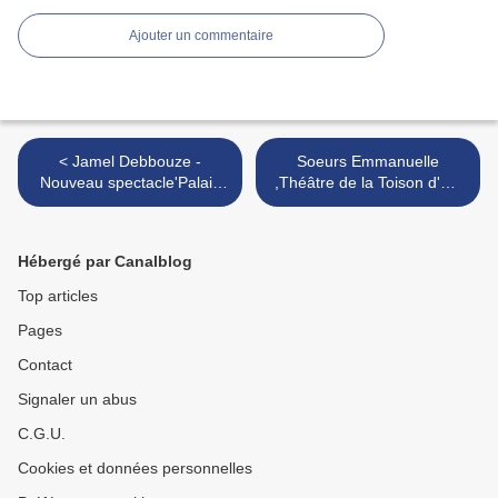
Ajouter un commentaire
< Jamel Debbouze -
Soeurs Emmanuelle
Nouveau spectacle'Palais
,Théâtre de la Toison d'Or,
des beaux arts de charleroi
Avec Laurence Bibot >
;
Hébergé par Canalblog
Top articles
Pages
Contact
Signaler un abus
C.G.U.
Cookies et données personnelles