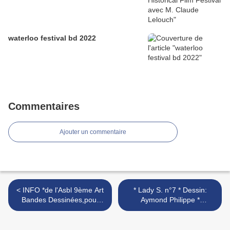
waterloo festival bd 2022
Commentaires
Ajouter un commentaire
< INFO *de l'Asbl 9ème Art
* Lady S. n°7 * Dessin:
Bandes Dessinées,pour
Aymond Philippe *
10e Festival BD de
Scénario: Van Hamme
Bruxelles !: Belgique
(Jean) >