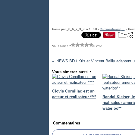
Posté par _0_6_7_3_m à 10:50 -
Commentaires [
…
]
- Perm
Vous aimez ?
0 vote
Vous aimerez aussi :
Clovis Cornillac est un
acteur et réalisateur ****
Randal Kleiser, l
réalisateur améri
waterloo**
Commentaires