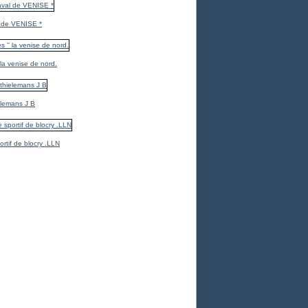
 de VENISE *
 la venise de nord.
elemans J B
ortif de blocry .LLN