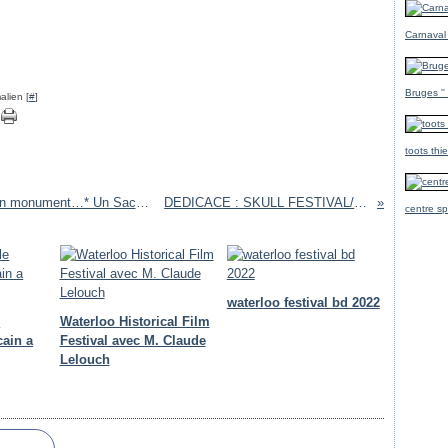
Carnaval
Bruges ''
alien [
#
]
toots thi
NEWS BD / Kris et Vincent Bailly adaptent un monument…* Un Sac de billes de Joseph Joffo
DEDICACE : SKULL FESTIVAL// BRUXELLES
centre sp
waterloo festival bd 2022
e
Waterloo Historical Film
cain a
Festival avec M. Claude
Lelouch