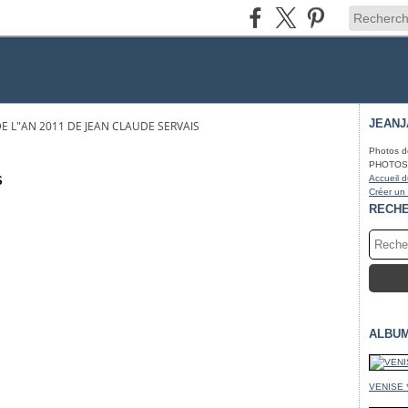
JEAN
E L"AN 2011 DE JEAN CLAUDE SERVAIS
Photos d
PHOTOS* f
Accueil d
S
Créer un
RECH
ALBU
VENISE 