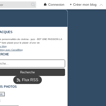
Connexion
+
Créer mon blog
JACQUES
e personnalités de cinéma - jazz - BD* UNE PASSION LA
aire plaisir pour le plaisir ;d'une vie
u blog
 blog avec CanalBlog
ERCHE
Flux RSS
MS PHOTOS
*