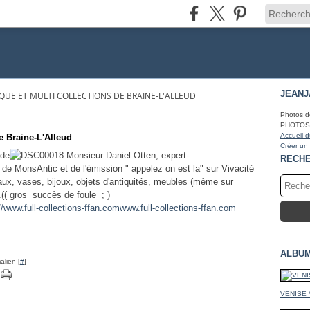
JEAN
UE ET MULTI COLLECTIONS DE BRAINE-L'ALLEUD
Photos d
PHOTOS* f
Accueil d
e Braine-L'Alleud
Créer un
 de
Monsieur Daniel Otten, expert-
RECH
 de MonsAntic et de l'émission " appelez on est la" sur Vivacité
aux, vases, bijoux, objets d'antiquités, meubles (même sur
.(( gros succès de foule ; )
//www.full-collections-ffan.com
www.full-collections-ffan.com
ALBU
alien [
#
]
VENISE 