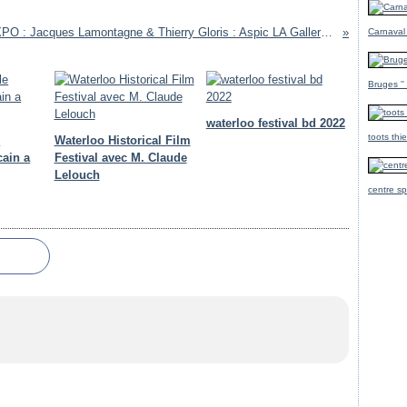
EXPO : Jacques Lamontagne & Thierry Gloris : Aspic LA Gallery Paris FF
Carnaval
Bruges ''
waterloo festival bd 2022
toots thi
e
Waterloo Historical Film
cain a
Festival avec M. Claude
Lelouch
centre sp