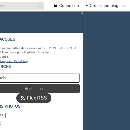
Connexion
+
Créer mon blog
JACQUES
e personnalités de cinéma - jazz - BD* UNE PASSION LA
aire plaisir pour le plaisir ;d'une vie
u blog
 blog avec CanalBlog
ERCHE
Flux RSS
MS PHOTOS
*