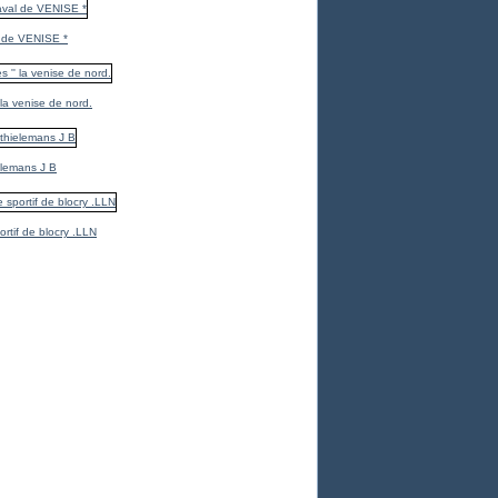
 de VENISE *
 la venise de nord.
elemans J B
ortif de blocry .LLN