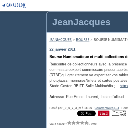
JeanJacques
JEANJACQUES
>
BOURSE
>
BOURSE NUMISMATIQ
22 janvier 2011
Bourse Numismatique et multi collections d
Rencontre de collectionneurs avec la présence
commissaire
expert-commissaire
priseur auprès
(RTBF)qui gratuitement va expertiser vos table
photo)aussi monnaies/billets et cartes postales
Stade Gaston REIFF Salle Multimédia ;
http:
Adresse
:
Rue Ernest Laurent
,
braine l'alleud
Posté par _0_6_7_3_m à 16:25 -
Commentaires [
…
]
- Perm
Vous aimez ?
0 vote