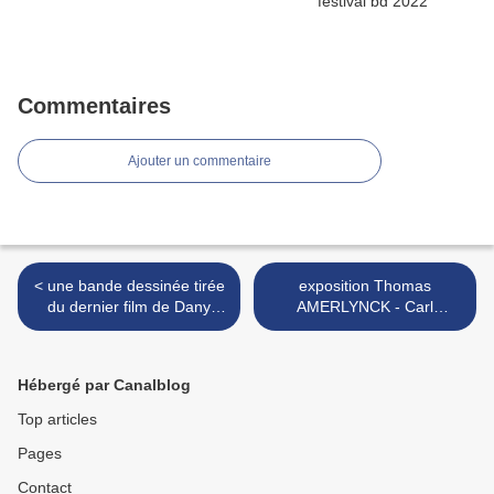
Commentaires
Ajouter un commentaire
< une bande dessinée tirée
exposition Thomas
du dernier film de Dany
AMERLYNCK - Carl
boon " Rien à déclarer"
ROOSENS à la Galerie
360° >
Hébergé par Canalblog
Top articles
Pages
Contact