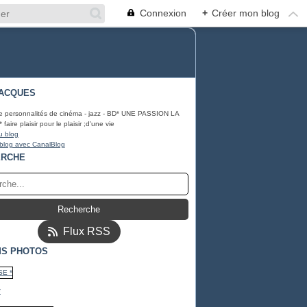
Connexion
+
Créer mon blog
ACQUES
e personnalités de cinéma - jazz - BD* UNE PASSION LA
ire plaisir pour le plaisir ;d'une vie
u blog
 blog avec CanalBlog
ERCHE
Flux RSS
S PHOTOS
*