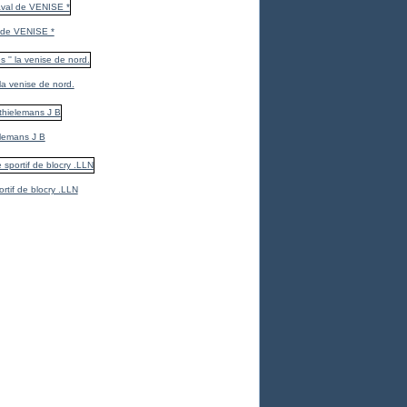
 de VENISE *
 la venise de nord.
elemans J B
ortif de blocry .LLN