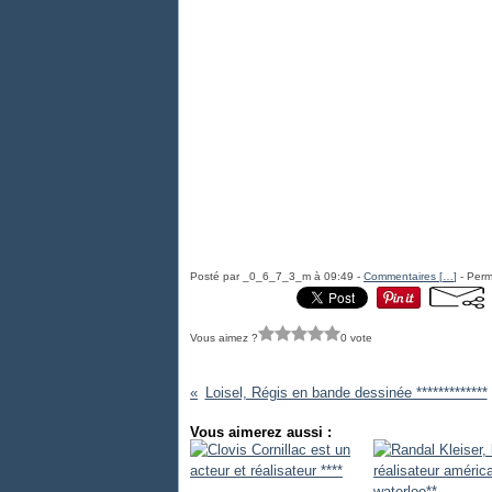
Posté par _0_6_7_3_m à 09:49 -
Commentaires [
…
]
- Perm
Vous aimez ?
0 vote
Loisel, Régis en bande dessinée *************
Vous aimerez aussi :