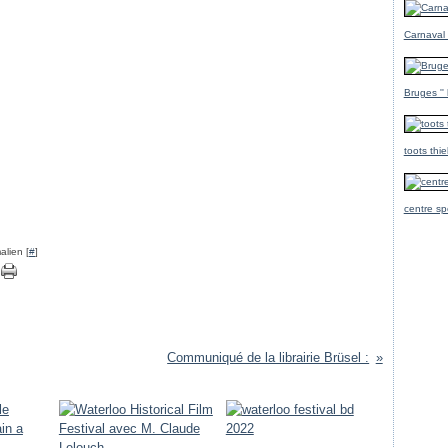
Carnaval
Bruges ''
toots thi
centre sp
alien [
#
]
Communiqué de la librairie Brüsel :