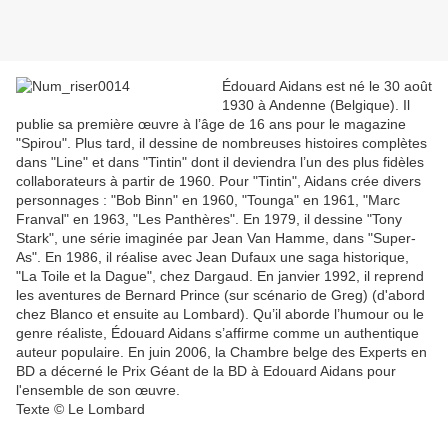
Édouard Aidans est né le 30 août
1930 à Andenne (Belgique). Il
publie sa première œuvre à l’âge de 16 ans pour le magazine
"Spirou". Plus tard, il dessine de nombreuses histoires complètes
dans "Line" et dans "Tintin" dont il deviendra l’un des plus fidèles
collaborateurs à partir de 1960. Pour "Tintin", Aidans crée divers
personnages : "Bob Binn" en 1960, "Tounga" en 1961, "Marc
Franval" en 1963, "Les Panthères". En 1979, il dessine "Tony
Stark", une série imaginée par Jean Van Hamme, dans "Super-
As". En 1986, il réalise avec Jean Dufaux une saga historique,
"La Toile et la Dague", chez Dargaud. En janvier 1992, il reprend
les aventures de Bernard Prince (sur scénario de Greg) (d'abord
chez Blanco et ensuite au Lombard). Qu’il aborde l’humour ou le
genre réaliste, Édouard Aidans s’affirme comme un authentique
auteur populaire. En juin 2006, la Chambre belge des Experts en
BD a décerné le Prix Géant de la BD à Edouard Aidans pour
l'ensemble de son œuvre.
Texte © Le Lombard