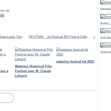
Carnaval
alien [
#
]
Bruges ''
Ernest Latulippe (Tome 6)Magasin Général ) Jean-Louis Tripp, Régis Loisel
FESTIVAL : 2e Festival BD Pont-à-Celles : Belgique
toots thi
centre sp
waterloo festival bd 2022
e
Waterloo Historical Film
cain a
Festival avec M. Claude
Lelouch