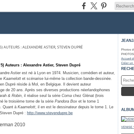
JEAN
5) AUTEURS : ALEXANDRE ASTIER, STEVEN DUPRÉ
Photos d
PHOTOS* f
Accueil d
Créer un
) Auteurs : Alexandre Astier, Steven Dupré
RECH
andre Astier est né à Lyon en 1974. Musicien, comédien et auteur,
 de
Kaamelott
et scénarise lui-même la collection bande-dessinée.
en Dupré réside à Mol, en Belgique. Il devient auteur
’âge de 20 ans. Après ses diverses productions néerlandophones
arah & Robin
, il réalise seul la série
Coma
chez Glénat (trois
né le troisième tome de la série
Pandora Box
et le tome 1
). Quant à
Kaamelott
, il en est le dessinateur depuis le tome 1. Le
ALBU
 Steven Dupré :
http://www.stevendupre.be
sterman 2010
VENISE 