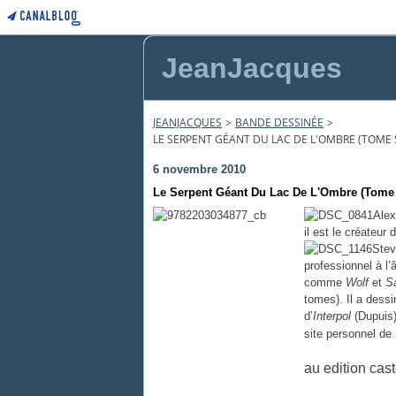
JeanJacques
JEANJACQUES
>
BANDE DESSINÉE
>
LE SERPENT GÉANT DU LAC DE L'OMBRE (TOME 
6 novembre 2010
Le Serpent Géant Du Lac De L'Ombre (Tome 5
Alex
il est le créateur
Stev
professionnel à l
comme
Wolf
et
S
tomes). Il a dessi
d’
Interpol
(Dupuis
site personnel de
au edition ca