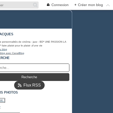
Connexion
+
Créer mon blog
JACQUES
e personnalités de cinéma - jazz - BD* UNE PASSION LA
aire plaisir pour le plaisir ;d'une vie
u blog
 blog avec CanalBlog
ERCHE
Flux RSS
MS PHOTOS
*