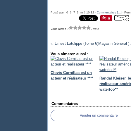
Posté par _0_6_7_3_m à 10:32 -
Commentaires [
…
]
- Perm
Vous aimez ?
0 vote
Vous aimerez aussi :
Clovis Cornillac est un
acteur et réalisateur ****
Randal Kleiser, l
réalisateur améri
waterloo**
Commentaires
Ajouter un commentaire