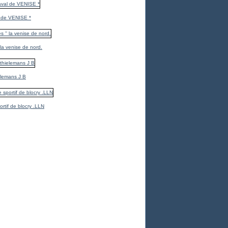
 de VENISE *
 la venise de nord.
elemans J B
ortif de blocry .LLN