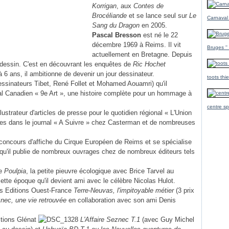
Korrigan
, aux
Contes de
Brocéliande
et se lance seul sur
Le
Carnaval
Sang du Dragon
en 2005.
Pascal Bresson
est né le 22
décembre 1969 à Reims. Il vit
Bruges ''
actuellement en Bretagne. Depuis
e dessin. C'est en découvrant les enquêtes de
Ric Hochet
à 6 ans, il ambitionne de devenir un jour dessinateur.
toots thi
essinateurs Tibet, René Follet et Mohamed Aouamri) qu'il
al Canadien « 9e Art », une histoire complète pour un hommage à
centre sp
lustrateur d'articles de presse pour le quotidien régional « L'Union
nches dans le journal « A Suivre » chez Casterman et de nombreuses
 concours d'affiche du Cirque Européen de Reims et se spécialise
si qu'il publie de nombreux ouvrages chez de nombreux éditeurs tels
ie
Poulpia
, la petite pieuvre écologique avec Brice Tarvel au
cette époque qu'il devient ami avec le célèbre Nicolas Hulot.
les Editions Ouest-France
Terre-Neuvas, l'impitoyable métier
(3 prix
nec, une vie retrouvée
en collaboration avec son ami Denis
itions Glénat
L'Affaire Seznec T.1
(avec Guy Michel