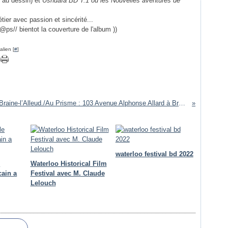
 au dessin) et
Ushuaïa BD T.1 ou les Nouvelles aventures de
tier avec passion et sincérité...
@ps// bientot la couverture de l'album ))
lien [
#
]
jazz à Braine-l’Alleud./Au Prisme : 103 Avenue Alphonse Allard à Braine-l’Alleud.
waterloo festival bd 2022
e
Waterloo Historical Film
cain a
Festival avec M. Claude
Lelouch