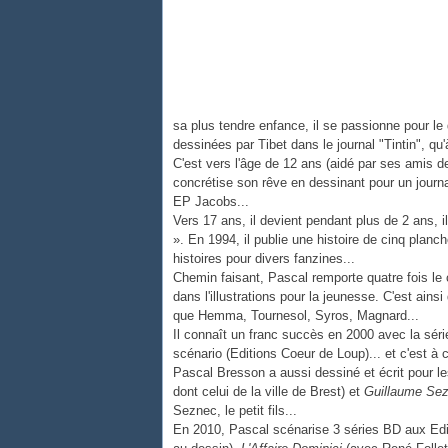
sa plus tendre enfance, il se passionne pour l
dessinées par Tibet dans le journal "Tintin", qu'
C'est vers l'âge de 12 ans (aidé par ses amis d
concrétise son rêve en dessinant pour un journ
EP Jacobs...
Vers 17 ans, il devient pendant plus de 2 ans, il
». En 1994, il publie une histoire de cinq pla
histoires pour divers fanzines...
Chemin faisant, Pascal remporte quatre fois le
dans l'illustrations pour la jeunesse. C'est ain
que Hemma, Tournesol, Syros, Magnard...
Il connaît un franc succès en 2000 avec la sér
scénario (Editions Coeur de Loup)... et c'est à 
Pascal Bresson a aussi dessiné et écrit pour 
dont celui de la ville de Brest) et
Guillaume Sez
Seznec, le petit fils...
En 2010, Pascal scénarise 3 séries BD aux Ed