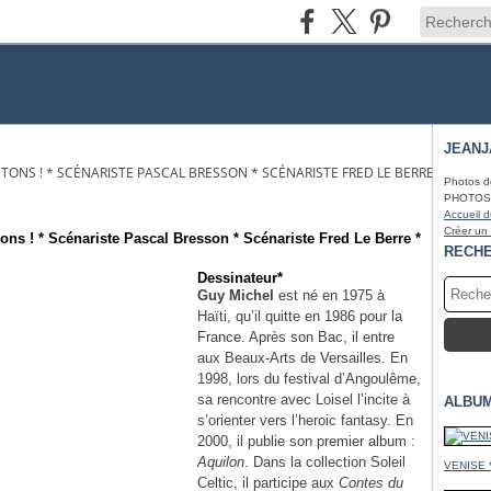
JEAN
TONS ! * SCÉNARISTE PASCAL BRESSON * SCÉNARISTE FRED LE BERRE * DESSI
Photos d
PHOTOS* f
Accueil d
Créer un
ons ! * Scénariste Pascal Bresson * Scénariste Fred Le Berre *
RECH
Dessinateur*
Guy Michel
est né en 1975 à
Haïti, qu’il quitte en 1986 pour la
France. Après son Bac, il entre
aux Beaux-Arts de Versailles. En
1998, lors du festival d’Angoulême,
sa rencontre avec Loisel l’incite à
ALBU
s’orienter vers l’heroic fantasy. En
2000, il publie son premier album :
Aquilon
. Dans la collection Soleil
VENISE 
Celtic, il participe aux
Contes du