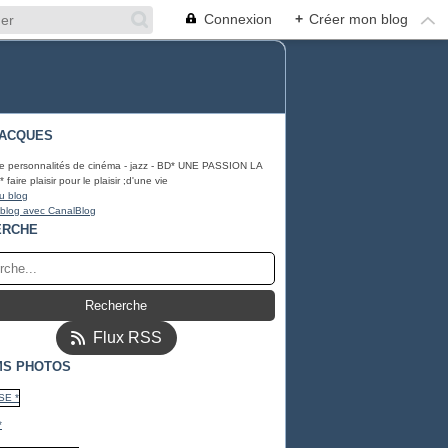
Connexion
+
Créer mon blog
JACQUES
NATE
e personnalités de cinéma - jazz - BD* UNE PASSION LA
aire plaisir pour le plaisir ;d'une vie
u blog
 blog avec CanalBlog
ERCHE
Flux RSS
MS PHOTOS
*