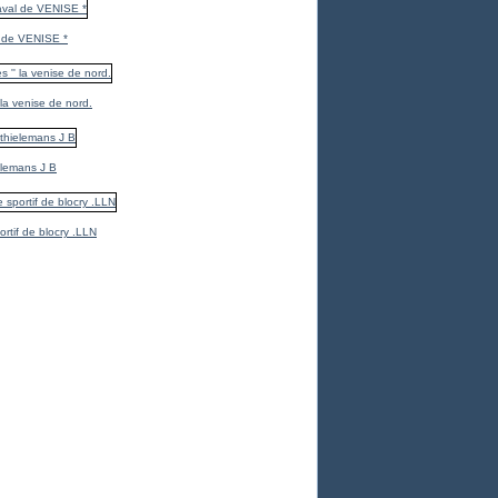
 de VENISE *
 la venise de nord.
elemans J B
ortif de blocry .LLN