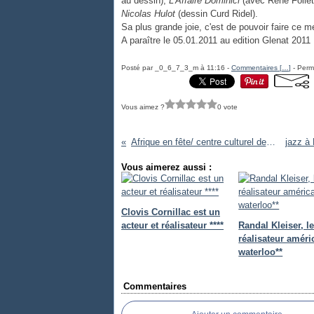
au dessin),
L'Affaire Dominici
(avec René Follet
Nicolas Hulot
(dessin Curd Ridel).
Sa plus grande joie, c'est de pouvoir faire ce mé
A paraître le 05.01.2011 au edition Glenat 2011 
Posté par _0_6_7_3_m à 11:16 -
Commentaires [
…
]
- Perma
Vous aimez ?
0 vote
Afrique en fête/ centre culturel de leuze /
Vous aimerez aussi :
Clovis Cornillac est un
acteur et réalisateur ****
Randal Kleiser, l
réalisateur améri
waterloo**
Commentaires