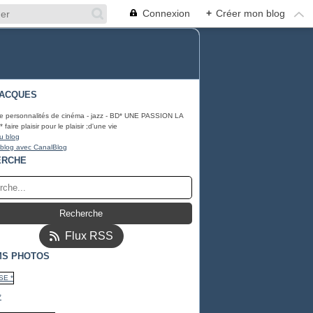
Connexion
+
Créer mon blog
JACQUES
e personnalités de cinéma - jazz - BD* UNE PASSION LA
aire plaisir pour le plaisir ;d'une vie
u blog
 blog avec CanalBlog
ERCHE
Flux RSS
MS PHOTOS
*