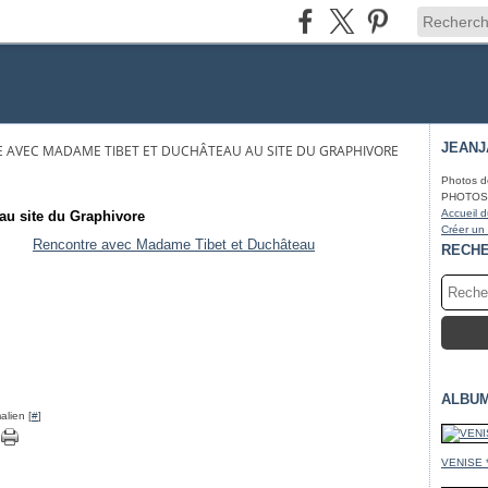
JEAN
 AVEC MADAME TIBET ET DUCHÂTEAU AU SITE DU GRAPHIVORE
Photos d
PHOTOS* f
Accueil d
au site du Graphivore
Créer un
Rencontre avec Madame Tibet et Duchâteau
RECH
ALBU
alien [
#
]
VENISE 