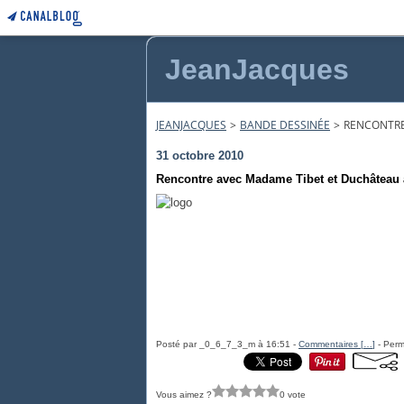
JeanJacques
JEANJACQUES
>
BANDE DESSINÉE
>
RENCONTRE
31 octobre 2010
Rencontre avec Madame Tibet et Duchâteau 
Posté par _0_6_7_3_m à 16:51 -
Commentaires [
…
]
- Perm
Vous aimez ?
0 vote