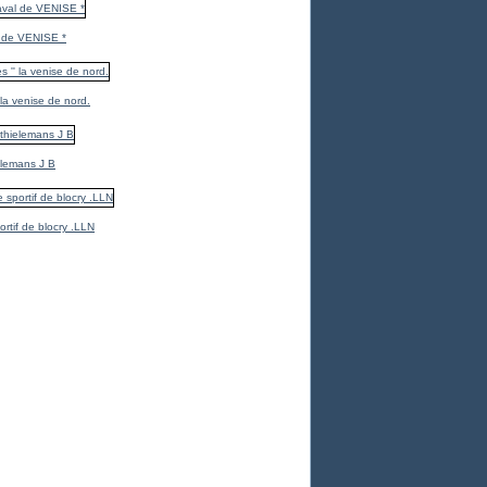
 de VENISE *
 la venise de nord.
elemans J B
ortif de blocry .LLN