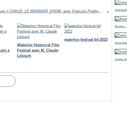
Carnaval
ce soir // CHAUD, LE MARRANT SHOW; avec François Pirette, ( RTL TVI. )
Bruges ''
waterloo festival bd 2022
toots thi
e
Waterloo Historical Film
cain a
Festival avec M. Claude
Lelouch
centre sp