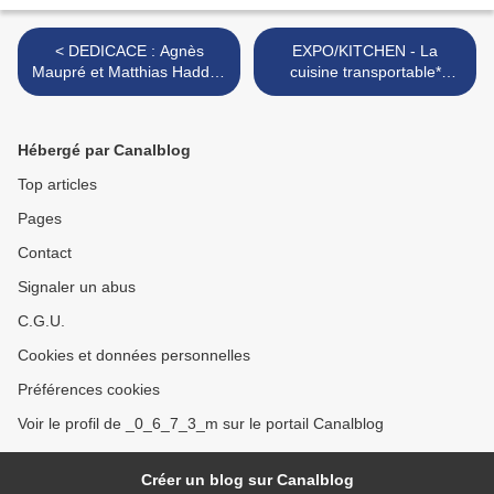
< DEDICACE : Agnès
EXPO/KITCHEN - La
Maupré et Matthias Haddad
cuisine transportable*
/ Librairie The Skull
Thorsten BAENSCH &
Christine DUPUIS à la
galerie 360°braine l'alleud >
Hébergé par Canalblog
Top articles
Pages
Contact
Signaler un abus
C.G.U.
Cookies et données personnelles
Préférences cookies
Voir le profil de _0_6_7_3_m sur le portail Canalblog
Créer un blog sur Canalblog