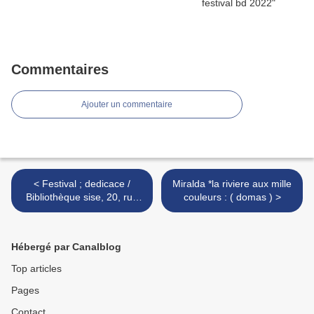
Commentaires
Ajouter un commentaire
< Festival ; dedicace /
Miralda *la riviere aux mille
Bibliothèque sise, 20, rue
couleurs : ( domas ) >
du Beau-Chêne à
Mouscron ( Belgique ).
Hébergé par Canalblog
Top articles
Pages
Contact