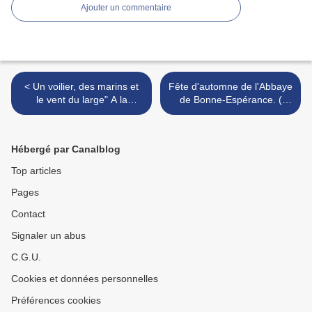
Ajouter un commentaire
< Un voilier, des marins et
Fête d'automne de l'Abbaye
le vent du large" A la
de Bonne-Espérance. (
Bibliothèque Mercier ; avec
Belgique ) en BD >
Renaud De Heyn,
Hébergé par Canalblog
Top articles
Pages
Contact
Signaler un abus
C.G.U.
Cookies et données personnelles
Préférences cookies