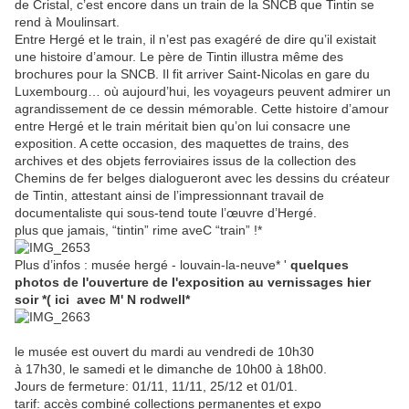
de Cristal, c’est encore dans un train de la SNCB que Tintin se
rend à Moulinsart.
Entre Hergé et le train, il n’est pas exagéré de dire qu’il existait
une histoire d’amour. Le père de Tintin illustra même des
brochures pour la SNCB. Il fit arriver Saint-Nicolas en gare du
Luxembourg… où aujourd’hui, les voyageurs peuvent admirer un
agrandissement de ce dessin mémorable. Cette histoire d’amour
entre Hergé et le train méritait bien qu’on lui consacre une
exposition. A cette occasion, des maquettes de trains, des
archives et des objets ferroviaires issus de la collection des
Chemins de fer belges dialogueront avec les dessins du créateur
de Tintin, attestant ainsi de l’impressionnant travail de
documentaliste qui sous-tend toute l’œuvre d’Hergé.
plus que jamais, “tintin” rime aveC “train” !*
Plus d’infos : musée hergé - louvain-la-neuve* '
quelques
photos de l'ouverture de l'exposition au vernissages hier
soir *( ici avec M' N rodwell*
le musée est ouvert du mardi au vendredi de 10h30
à 17h30, le samedi et le dimanche de 10h00 à 18h00.
Jours de fermeture: 01/11, 11/11, 25/12 et 01/01.
tarif: accès combiné collections permanentes et expo