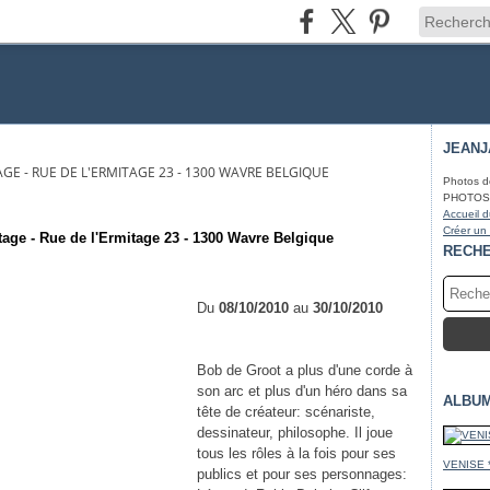
JEAN
AGE - RUE DE L'ERMITAGE 23 - 1300 WAVRE BELGIQUE
Photos d
PHOTOS* f
Accueil d
Créer un
age - Rue de l'Ermitage 23 - 1300 Wavre Belgique
RECH
Du
08/10/2010
au
30/10/2010
Bob de Groot a plus d'une corde à
son arc et plus d'un héro dans sa
ALBU
tête de créateur: scénariste,
dessinateur, philosophe. Il joue
tous les rôles à la fois pour ses
VENISE 
publics et pour ses personnages: