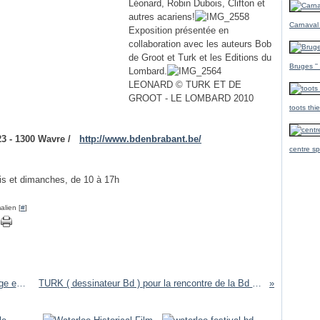
Léonard, Robin Dubois, Clifton et
autres acariens!
Carnaval
Exposition présentée en
collaboration avec les auteurs Bob
de Groot et Turk et les Editions du
Bruges ''
Lombard.
LEONARD © TURK ET DE
GROOT - LE LOMBARD 2010
toots thi
 23 - 1300 Wavre /
http://www.bdenbrabant.be/
centre sp
is et dimanches, de 10 à 17h
alien [
#
]
les 7 vies de bob De groot a wavre (Vernissage en photos )
TURK ( dessinateur Bd ) pour la rencontre de la Bd a WAVRE