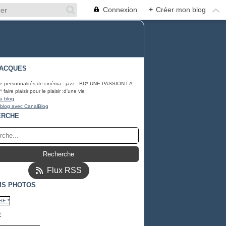
Connexion
+
Créer mon blog
JACQUES
e personnalités de cinéma - jazz - BD* UNE PASSION LA
aire plaisir pour le plaisir ;d'une vie
u blog
 blog avec CanalBlog
ERCHE
Flux RSS
MS PHOTOS
*