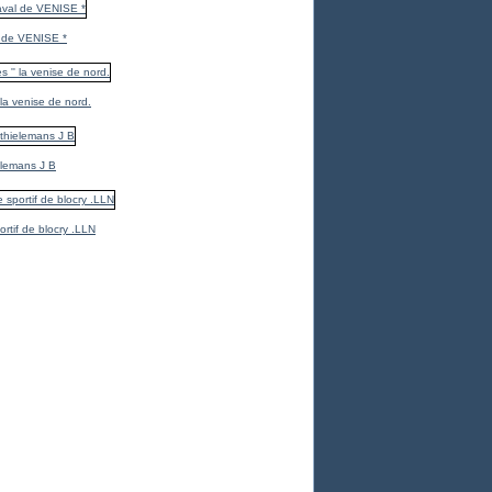
 de VENISE *
 la venise de nord.
elemans J B
ortif de blocry .LLN