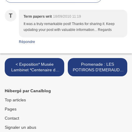
T
Term papers writ
18/09/2010 11:19
It was a truly remarkable post! Thanks for sharing it. Keep
updating your post with valuable information... Regards
Répondre
< Exposition* Musée
Promenade : LES
Lambinet *Centenaire de
POTIRONS D'EMERAUDE
Pierre Joubert (1910-2010)
nivelles : ((baulers ) : B >
: une vie d'illustration
Versailles ( FRANCE
Hébergé par Canalblog
Top articles
Pages
Contact
Signaler un abus