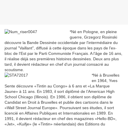
*
Né en Pologne, en pleine
guerre, Grzegorz Rosinski
découvre la Bande Dessinée occidentale par l'intermédiaire du
journal "Vaillant", diffusé à cette époque dans les pays de l'ex-
bloc de l'Est par le Parti Communiste Français. A l'âge de 16 ans,
il réalise déjà ses premières histoires dessinées. Deux ans plus
tard, il devient rédacteur en chef d'un journal consacré au
scoutisme.
*
Né à Bruxelles
en 1964, Yves
Sente découvre «Tintin au Congo» à 6 ans et «La Marque
Jaune» à 11 ans. En 1983, il sort diplômé de l’American High
School Chicago (Illinois). En 1986, il obtient son diplôme de
Candidat en Droit à Bruxelles et publie des cartoons dans le
«Wall Street Journal Europe». Poursuivant ses études, il sort
licencié en Affaires Publiques et Internationales en 1989. En
1991, il devient rédacteur en chef des magazines «Hello-BD»,
«Jet», «Kuifje» (le «Tintin» néerlandais) des Editions du