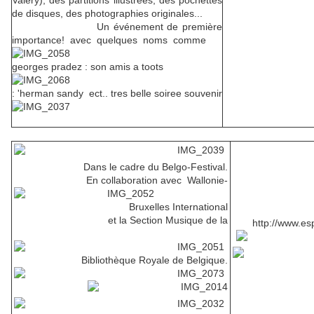
Valéry), des partitions illustrées, des pochettes
de disques, des photographies originales...
Un événement de première
importance! avec quelques noms comme
georges pradez : son amis a toots
: 'herman sandy ect.. tres belle soiree souvenir
Dans le cadre du Belgo-Festival.
En collaboration avec Wallonie-
Bruxelles International
et la Section Musique de la
http://www.es
Bibliothèque Royale de Belgique.