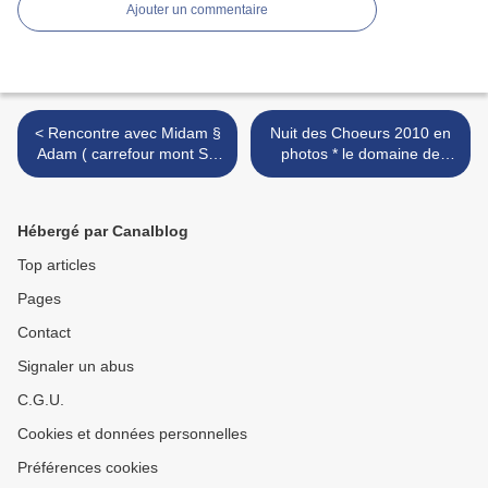
Ajouter un commentaire
< Rencontre avec Midam §
Nuit des Choeurs 2010 en
Adam ( carrefour mont ST
photos * le domaine de
jean )
Bois-Seigneur-Isaac à
Braine-l’Alleud >
Hébergé par Canalblog
Top articles
Pages
Contact
Signaler un abus
C.G.U.
Cookies et données personnelles
Préférences cookies