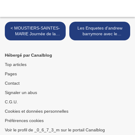
< MOUSTIERS-SAINTES-
Les Enquetes d'andrew
MARIE Journée de la
barrymore avec le
bande dessinée FF
dessinateur Nicolas
Delestret >
Hébergé par Canalblog
Top articles
Pages
Contact
Signaler un abus
C.G.U.
Cookies et données personnelles
Préférences cookies
Voir le profil de _0_6_7_3_m sur le portail Canalblog