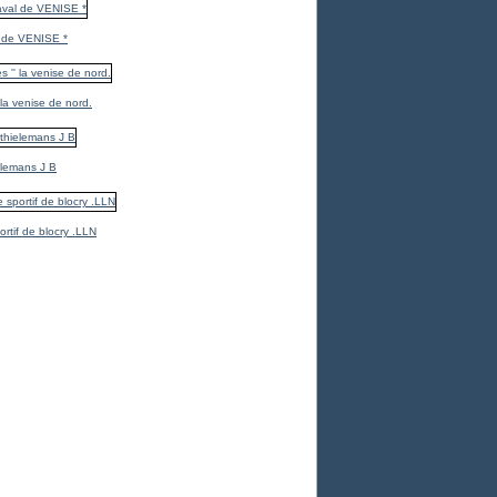
 de VENISE *
 la venise de nord.
elemans J B
ortif de blocry .LLN