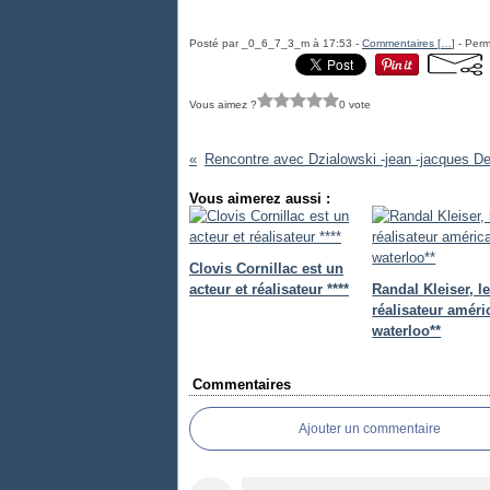
Posté par _0_6_7_3_m à 17:53 -
Commentaires [
…
]
- Perm
Vous aimez ?
0 vote
Vous aimerez aussi :
Clovis Cornillac est un
acteur et réalisateur ****
Randal Kleiser, l
réalisateur améri
waterloo**
Commentaires
Ajouter un commentaire