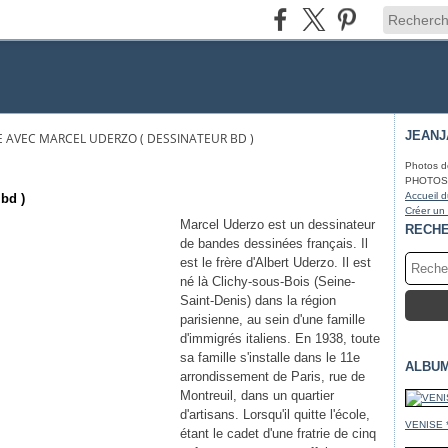
JEAN
 AVEC MARCEL UDERZO ( DESSINATEUR BD )
Photos d
PHOTOS* f
Accueil d
bd )
Créer un
Marcel Uderzo est un dessinateur
RECH
de bandes dessinées français. Il
est le frère d'Albert Uderzo. Il est
né là Clichy-sous-Bois (Seine-
Saint-Denis) dans la région
parisienne, au sein d'une famille
d'immigrés italiens. En 1938, toute
sa famille s'installe dans le 11e
ALBU
arrondissement de Paris, rue de
Montreuil, dans un quartier
d'artisans. Lorsqu'il quitte l'école,
VENISE 
étant le cadet d'une fratrie de cinq