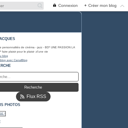
Connexion
+
Créer mon blog
JACQUES
e personnalités de cinéma - jazz - BD* UNE PASSION LA
aire plaisir pour le plaisir ;d'une vie
u blog
 blog avec CanalBlog
ERCHE
Flux RSS
MS PHOTOS
*