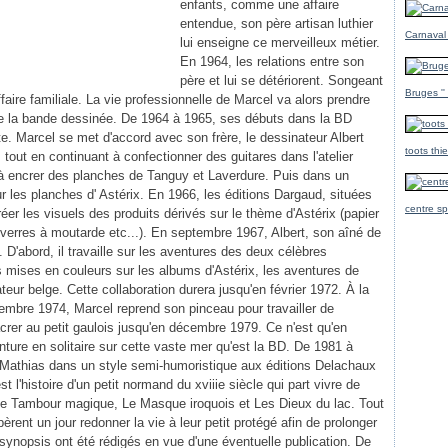
enfants, comme une affaire
entendue, son père artisan luthier
Carnaval
lui enseigne ce merveilleux métier.
En 1964, les relations entre son
père et lui se détériorent. Songeant
Bruges ''
faire familiale. La vie professionnelle de Marcel va alors prendre
e la bande dessinée. De 1964 à 1965, ses débuts dans la BD
e. Marcel se met d'accord avec son frère, le dessinateur Albert
toots thi
tout en continuant à confectionner des guitares dans l'atelier
 à encrer des planches de Tanguy et Laverdure. Puis dans un
 les planches d' Astérix. En 1966, les éditions Dargaud, situées
centre sp
er les visuels des produits dérivés sur le thème d'Astérix (papier
 verres à moutarde etc...). En septembre 1967, Albert, son aîné de
. D'abord, il travaille sur les aventures des deux célèbres
es mises en couleurs sur les albums d'Astérix, les aventures de
eur belge. Cette collaboration durera jusqu'en février 1972. À la
embre 1974, Marcel reprend son pinceau pour travailler de
rer au petit gaulois jusqu'en décembre 1979. Ce n'est qu'en
nture en solitaire sur cette vaste mer qu'est la BD. De 1981 à
 Mathias dans un style semi-humoristique aux éditions Delachaux
 l'histoire d'un petit normand du xviiie siècle qui part vivre de
 Le Tambour magique, Le Masque iroquois et Les Dieux du lac. Tout
ent un jour redonner la vie à leur petit protégé afin de prolonger
ynopsis ont été rédigés en vue d'une éventuelle publication. De