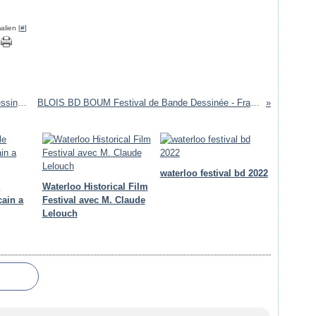
alien [
#
]
Rencontre avec Dzialowski -jean -jacques Dessinateur BD
BLOIS BD BOUM Festival de Bande Dessinée - France 2010
waterloo festival bd 2022
e
Waterloo Historical Film
cain a
Festival avec M. Claude
Lelouch