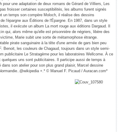
pour une adaptation de deux romans de Gérard de Villiers, Les
s froisser certaines susceptibilités, les albums furent signés
nt un temps son compère Moloch, il réalise des dessins
 de l'épargne aux Éditions de l'Épargne. En 1987, dans un style
stes, il exécute un album La mort rouge aux éditions Dargaud. Il
cin qui, alors même qu'elle est prisonnière de négriers, libère des
a victime, Marie subit une sorte de métamorphose étrange.
able pirate sanguinaire à la tête d'une armée de gars bien peu
. Benoit, les couleurs de Chagaud, toujours dans un style semi-
m publicitaire Le Stratagème pour les laboratoires Wellcome. À ce
nt quelques uns sont publicitaires. Il participe aussi de temps à
lé dans son atelier pour son plus grand plaisir, Marcel dessine
en Normandie..@wikipedia +.* © Manuel F. Picaud / Auracan.com*