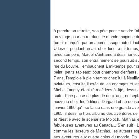
à prendre sa retraite, son père pense vendre l'af
un virage pour entrer dans le monde magique d
furent marqués par un apprentissage autodidact
Uderzo : pendant un an, chez lui et à mi-temps, 
avec son père, Marcel s'entraîne à dessiner et
second temps, son entraînement se poursuit sur
rue du Louvre, l'embauchent à mi-temps pour cré
peint, petits tableaux pour chambres d'enfants,
7 ans, l'emploie à plein temps chez lui à Neuilly
aviateurs, ensuite il exécute les encrages et l
Michel Tanguy étant rétrocédées à Jijé, dessinat
suite d'une pause de plus de deux ans, en sept
nouveau chez les éditions Dargaud et se consac
janvier 1980 qu'il se lance dans une grande ave
1985, il dessine trois albums des aventures de
et Niestlé avec le scénariste Moloch. Mathias est
fabuleuses aventures au Canada... S'en suit :
comme les lecteurs de Mathias, les auteurs espèr
ses aventures aux quatre coins du monde. Dix s