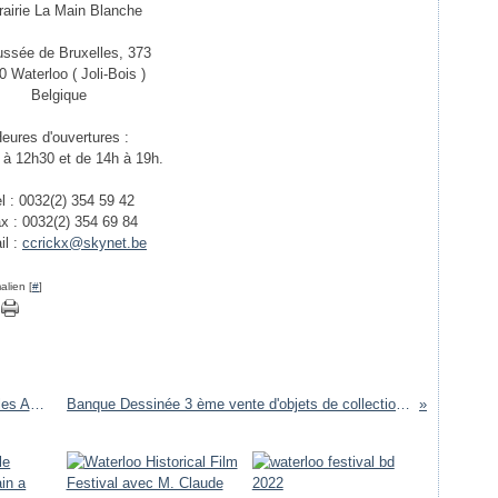
rairie La Main Blanche
ssée de Bruxelles, 373
0 Waterloo ( Joli-Bois )
Belgique
eures d'ouvertures :
 à 12h30 et de 14h à 19h.
l : 0032(2) 354 59 42
x : 0032(2) 354 69 84
il :
ccrickx@skynet.be
alien [
#
]
Brocante de Temploux 2010 en photos avec les Amis ,,, ,
Banque Dessinée 3 ème vente d'objets de collection 2010