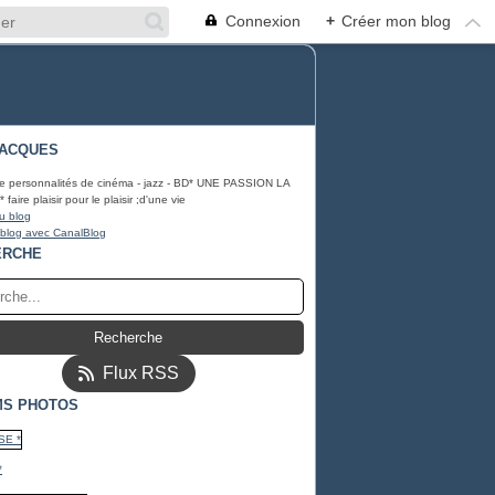
Connexion
+
Créer mon blog
JACQUES
 *
e personnalités de cinéma - jazz - BD* UNE PASSION LA
aire plaisir pour le plaisir ;d'une vie
u blog
 blog avec CanalBlog
ERCHE
Flux RSS
MS PHOTOS
*