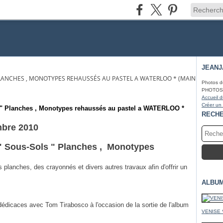
JEAN
PLANCHES , MONOTYPES REHAUSSÉS AU PASTEL A WATERLOO * (MAIN BLANCHE
Photos d
PHOTOS* f
Accueil d
Créer un
 Planches , Monotypes rehaussés au pastel a WATERLOO *
RECH
mbre 2010
 Sous-Sols " Planches , Monotypes
 planches, des crayonnés et divers autres travaux afin d'offrir un
.
ALBU
édicaces avec Tom Tirabosco à l'occasion de la sortie de l'album
VENISE 