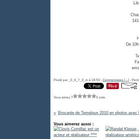
Lib
Chau
141
H
De 10h
Te
Fa
ema
Posté par _0_6_7_3_m à 18:53 -
Commentaires [
…
]
- Perm
Vous aimez ?
0 vote
Vous aimerez aussi :