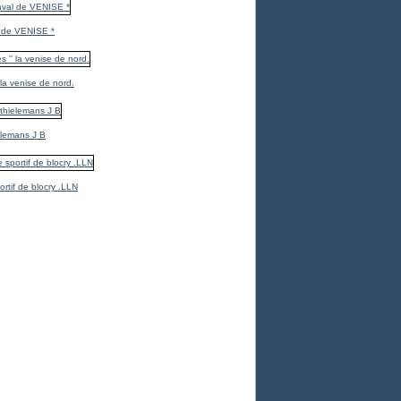
 de VENISE *
 la venise de nord.
elemans J B
ortif de blocry .LLN