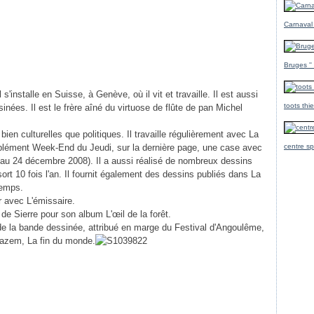
Carnaval
Bruges ''
s'installe en Suisse, à Genève, où il vit et travaille. Il est aussi
toots thi
nées. Il est le frère aîné du virtuose de flûte de pan Michel
bien culturelles que politiques. Il travaille régulièrement avec La
pplément Week-End du Jeudi, sur la dernière page, une case avec
centre sp
u 24 décembre 2008). Il a aussi réalisé de nombreux dessins
rt 10 fois l'an. Il fournit également des dessins publiés dans La
Temps.
r avec L'émissaire.
de Sierre pour son album L'œil de la forêt.
de la bande dessinée, attribué en marge du Festival d'Angoulême,
Wazem, La fin du monde.