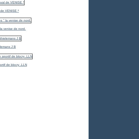
 de VENISE *
 la venise de nord.
elemans J B
ortif de blocry .LLN