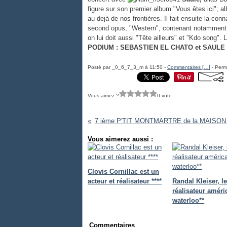
figure sur son premier album "Vous êtes ici"; al
au dejà de nos frontières. Il fait ensuite la co
second opus, "Western", contenant notamment u
on lui doit aussi "Tête ailleurs" et "Kdo song". 
PODIUM : SEBASTIEN EL CHATO et SAULE
Posté par _0_6_7_3_m à 11:50 -
Commentaires [
…
]
- Perma
Vous aimez ?
0 vote
Vous aimerez aussi :
Clovis Cornillac est un
acteur et réalisateur ****
Randal Kleiser, l
réalisateur améri
waterloo**
Commentaires