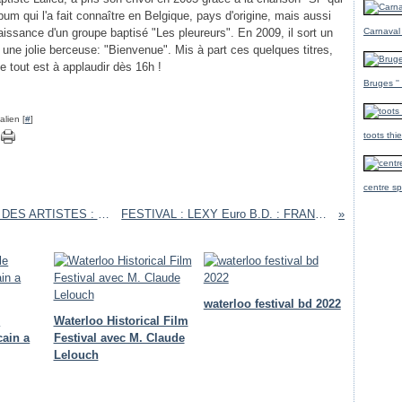
bum qui l'a fait connaître en Belgique, pays d'origine, mais aussi
nnaissance d'un groupe baptisé "Les pleureurs". En 2009, il sort un
Carnaval
ne jolie berceuse: "Bienvenue". Mis à part ces quelques titres,
Le tout est à applaudir dès 16h !
Bruges ''
lien [
#
]
toots thi
centre sp
7 ième P'TIT MONTMARTRE de la MAISON DES ARTISTES : NIVELLES
FESTIVAL : LEXY Euro B.D. : FRANCE 2010
waterloo festival bd 2022
e
Waterloo Historical Film
cain a
Festival avec M. Claude
Lelouch