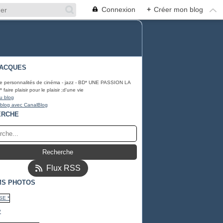
Connexion
+
Créer mon blog
JACQUES
e personnalités de cinéma - jazz - BD* UNE PASSION LA
aire plaisir pour le plaisir ;d'une vie
u blog
 blog avec CanalBlog
ERCHE
Flux RSS
MS PHOTOS
*