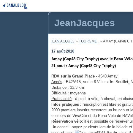
JeanJacques
JEANJACQUES
>
TOURISME .
>
AMAY (CAP48 CIT
17 août 2010
Amay (Cap48 City Trophy) avec le Beau Vél
21 aout : Amay (Cap48 City Trophy)
RDV sur la Grand Place
- 4540 Amay
Accès
: E42/A15, sortie 6 Villers- le- Bouillet,
Distance
: 33,3 km
Difficulté
: moyenne
Praticabilité
: à pied, à vélo, à cheval, en chais
Infos pratiques
: l'inscription est libre et grat
2000 premiers inscrits recevront un brunch et les
couleurs de VivaCité et du Beau Vélo de RAVe
Réservation vélo
: il est possible de réserver 
Un conseil: soyez prudents lors de la balade et
concert avec
Saule,
alias Ba