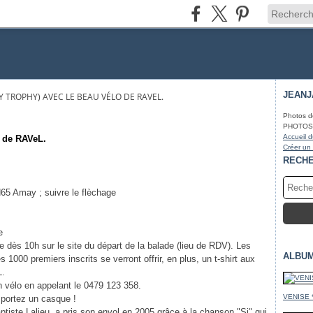
JEAN
Y TROPHY) AVEC LE BEAU VÉLO DE RAVEL.
Photos d
PHOTOS* f
Accueil d
o de RAVeL.
Créer un
RECH
 N65 Amay ; suivre le flèchage
e
uite dès 10h sur le site du départ de la balade (lieu de RDV). Les
ALBU
 1000 premiers inscrits se verront offrir, en plus, un t-shirt aux
L.
un vélo en appelant le 0479 123 358.
VENISE 
 portez un casque !
ptiste Lalieu, a pris son envol en 2005 grâce à la chanson "Si" qui