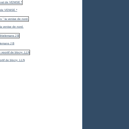
 de VENISE *
 la venise de nord.
elemans J B
ortif de blocry .LLN