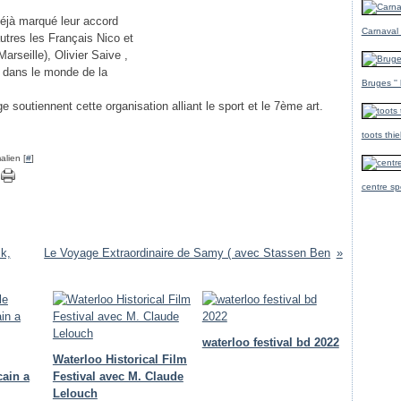
déjà marqué leur accord
Carnaval
autres les Français Nico et
rseille), Olivier Saive ,
) dans le monde de la
Bruges ''
e soutiennent cette organisation alliant le sport et le 7ème art.
toots thi
alien [
#
]
centre sp
k,
Le Voyage Extraordinaire de Samy ( avec Stassen Ben
waterloo festival bd 2022
Waterloo Historical Film
cain a
Festival avec M. Claude
Lelouch