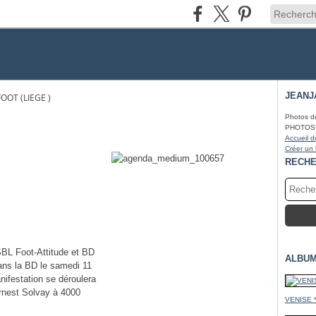
JEANJ
OOT (LIEGE )
Photos d
PHOTOS* fa
Accueil d
Créer un
RECH
SBL Foot-Attitude et BD
ALBUM
dans la BD le samedi 11
ifestation se déroulera
Ernest Solvay à 4000
VENISE 