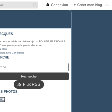
Connexion
+
Créer mon blog
ACQUES
e personnalités de cinéma - jazz - BD* UNE PASSION LA
ire plaisir pour le plaisir ;d'une vie
u blog
 blog avec CanalBlog
ERCHE
Flux RSS
S PHOTOS
*