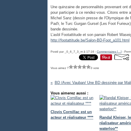
Une quinzaine de personnalités provenant ont 
pour participer à ce rendez-vous. Citons entre 
Michel Sanz (dessin presse de l'Olympique de Ma
Pad'r, le Turc Gurgan Gursel (Les Foot Furieux
bande dessinée.
L’asbl Footattitude et son parrain Robert Waseig
http://footattitude.be/Salon-BD-Foot_a101.html
Posté par _0_6_7_3_m à 17:16 -
Commentaires [
…
]
- Perm
Vous aimez ?
0 vote
BD /Avec Vauban/ Une BD dessinée par Mali
Vous aimerez aussi :
Clovis Cornillac est un
acteur et réalisateur ****
Randal Kleiser, le
réalisateur améri
waterloo**