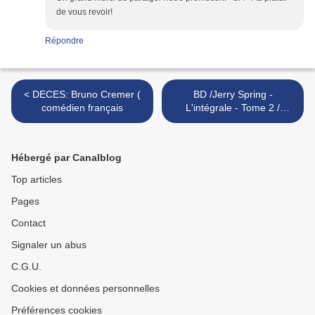
de vous revoir!
Répondre
< DECES: Bruno Cremer (
BD /Jerry Spring -
comédien français
L'intégrale - Tome 2 /
Dessin: Jijé / Scénario:
Acquaviva /Goscinny /Jijé >
Hébergé par Canalblog
Top articles
Pages
Contact
Signaler un abus
C.G.U.
Cookies et données personnelles
Préférences cookies