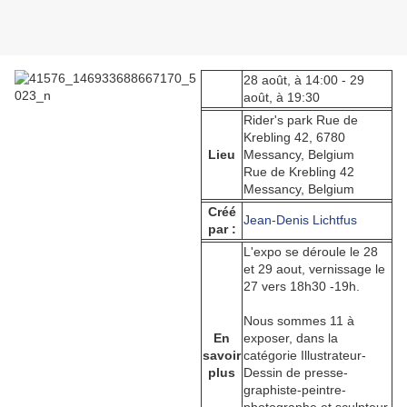
28 août, à 14:00 - 29
août, à 19:30
Rider's park Rue de
Krebling 42, 6780
Lieu
Messancy, Belgium
Rue de Krebling 42
Messancy, Belgium
Créé
Jean-Denis Lichtfus
par :
L'expo se déroule le 28
et 29 aout, vernissage le
27 vers 18h30 -19h.
Nous sommes 11 à
En
exposer, dans la
savoir
catégorie Illustrateur-
plus
Dessin de presse-
graphiste-peintre-