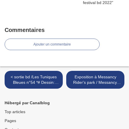
Commentaires
Ajouter un commentaire
< sortie bd /Les Tuniques
Exposition à Messancy
Bleues n°54 *# Dessin:
Rider's park / Messancy,
Lambil W Scénario: R*
Belgium >
Cauvin
Hébergé par Canalblog
Top articles
Pages